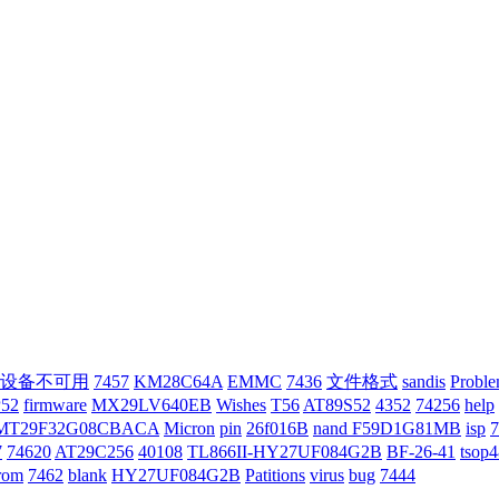
“设备不可用
7457
KM28C64A
EMMC
7436
文件格式
sandis
Probl
52
firmware
MX29LV640EB
Wishes
T56
AT89S52
4352
74256
help
MT29F32G08CBACA
Micron
pin
26f016B
nand F59D1G81MB
isp
7
74620
AT29C256
40108
TL866II-HY27UF084G2B
BF-26-41
tsop4
rom
7462
blank
HY27UF084G2B
Patitions
virus
bug
7444