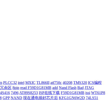
em
PLCC32
intel
MXIC
TL866II
atf750c
40208
TMS320
ICS编程
冗余区
8pin
read F59D1G81MB
add
Nand Flash
Bad
JTAG
74S416
7496
AT89S8253
ISP在线下载
F59D1G81MB
issi
WT61P8
8
GPP
NAND
现在通电插好芯片后
KFG1GN6W2D
74LS51