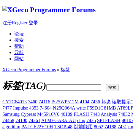
注册Register
登录
论坛
搜索
帮助
导航
网站
XGecu Programmer Forums
»
标签
标签(TAG)
搜索
CY7C64013
7460
74116
IS25WP512M
4104
7456
坏块
读取提示
7477
Impulse
4353
74604
N25Q064A
write F59D1G81MB
AT89LP
Samsung
Cypress
M45P16V6
40109
FLASH
7443
Analysis
74832
74468
74100
74261
ATMEGA8A-AU
chip
7435
SPI FLASH
4010
algorithm
PALCE22V10H
TSOP-48
以前能用
8052
74188
7431
m