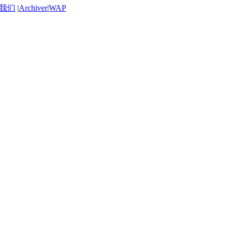
我们
|
Archiver
|
WAP