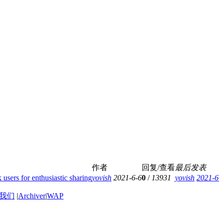
作者
回复/查看
最后发表
users for enthusiastic sharing
yovish
2021-6-6
0
/
13931
yovish
2021-6
我们
|
Archiver
|
WAP