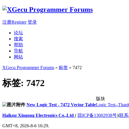
注册Register
登录
论坛
搜索
帮助
导航
网站
XGecu Programmer Forums
»
标签
» 7472
标签: 7472
版块
New Logic Test - 7472 Vector Table
Logic Test--Thank 
Haikou Xingong Electronics Co.,Ltd
(
琼ICP备13002938号
)
|
联系
GMT+8, 2026-8-6 16:29.