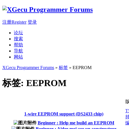
注册Register
登录
论坛
搜索
帮助
导航
网站
XGecu Programmer Forums
»
标签
» EEPROM
标签: EEPROM
T
1-wire EEPROM support (DS2433 chip)
Beginner : Help me build an EEPROM
Beginner : Aider moi sur un constructeur