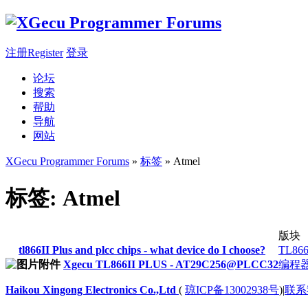
注册Register
登录
论坛
搜索
帮助
导航
网站
XGecu Programmer Forums
»
标签
» Atmel
标签: Atmel
版块
tl866II Plus and plcc chips - what device do I choose?
TL8
Xgecu TL866II PLUS - AT29C256@PLCC32
编程
Haikou Xingong Electronics Co.,Ltd
(
琼ICP备13002938号
)
|
联系