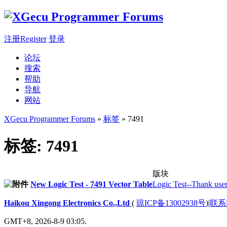
注册Register
登录
论坛
搜索
帮助
导航
网站
XGecu Programmer Forums
»
标签
» 7491
标签: 7491
版块
New Logic Test - 7491 Vector Table
Logic Test--Thank users
Haikou Xingong Electronics Co.,Ltd
(
琼ICP备13002938号
)
|
联系
GMT+8, 2026-8-9 03:05.