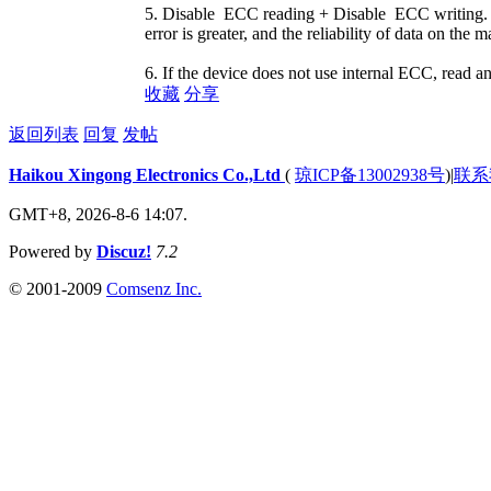
5. Disable ECC reading + Disable ECC writing. The
error is greater, and the reliability of data on the 
6. If the device does not use internal ECC, read a
收藏
分享
返回列表
回复
发帖
Haikou Xingong Electronics Co.,Ltd
(
琼ICP备13002938号
)
|
联系
GMT+8, 2026-8-6 14:07.
Powered by
Discuz!
7.2
© 2001-2009
Comsenz Inc.