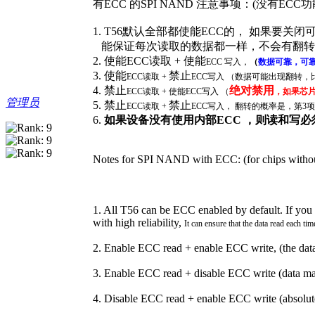
有ECC 的SPI NAND 注意事项：(没有EC
1. T56默认全部都使能ECC的， 如果
能保证每次读取的数据都一样，不会有翻转
2. 使能ECC读取 + 使能
ECC
写入，
（
数据可靠，可
3. 使能
禁止
ECC
读取 +
ECC
写入 （数据可能出现翻转，
4. 禁止
绝对禁用
ECC
读取 + 使能
ECC
写入 （
，如果芯片
管理员
5. 禁止
禁止
ECC
读取 +
ECC
写入， 翻转的概率是，第3
6.
如果设备没有使用内部ECC ，则读和写必
Notes for SPI NAND with ECC: (for chips withou
1. All T56 can be ECC enabled by default. If you wa
with high reliability,
It can ensure that the data read each tim
2. Enable ECC read + enable ECC write, (the data 
3. Enable ECC read + disable ECC write (data may 
4. Disable ECC read + enable ECC write (absolutel