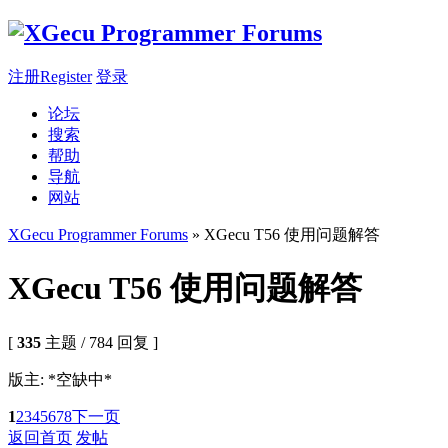
注册Register
登录
论坛
搜索
帮助
导航
网站
XGecu Programmer Forums
» XGecu T56 使用问题解答
XGecu T56 使用问题解答
[
335
主题 / 784 回复 ]
版主: *空缺中*
1
2
3
4
5
6
7
8
下一页
返回首页
发帖