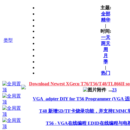
主题:
全部
精华
|
时间:
一天
类型
两天
周
月
季
|
热门
Download Newest XGecu T76/T56/T48/TL866I
...
2
3
VGA_adpter DIY for T56 Programmer (VGA
T48 新增SD/TF卡烧录功能，并支持EMMC
T56 - VGA在线编程 EDID在线编程与