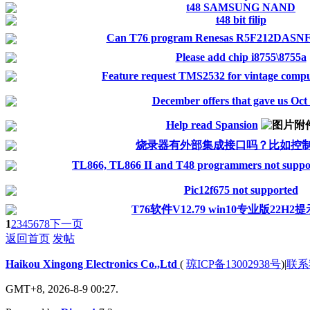
t48 SAMSUNG NAND
t48 bit filip
Can T76 program Renesas R5F212DASN
Please add chip i8755\8755a
Feature request TMS2532 for vintage compu
December offers that gave us Oct 
Help read Spansion
烧录器有外部集成接口吗？比如控
TL866, TL866 II and T48 programmers not sup
Pic12f675 not supported
T76软件V12.79 win10专业版22H
1
2
3
4
5
6
7
8
下一页
返回首页
发帖
Haikou Xingong Electronics Co.,Ltd
(
琼ICP备13002938号
)
|
联系
GMT+8, 2026-8-9 00:27.