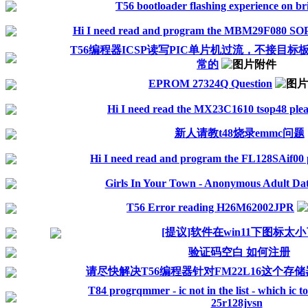
T56 bootloader flashing experience on br
Hi I need read and program the MBM29F080 SOP4
T56编程器ICSP读写PIC单片机过流，不接目
常的
EPROM 27324Q Question
Hi I need read the MX23C1610 tsop48 plea
新人请教t48烧录emmc问题
Hi I need read and program the FL128SAif00 
Girls In Your Town - Anonymous Adult Dati
T56 Error reading H26M62002JPR
[提议]软件在win11下图标太
验证码空白 如何注册
请尽快解决T56编程器针对FM22L16这个存
T84 progrqmmer - ic not in the list - which ic 
25r128jvsn