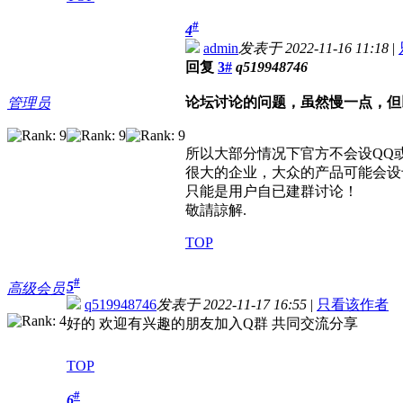
#
4
admin
发表于 2022-11-16 11:18
|
回复
3#
q519948746
论坛讨论的问题，虽然慢一点，但
管理员
所以大部分情况下官方不会设QQ
很大的企业，大众的产品可能会设
只能是用户自已建群讨论！
敬請諒解.
TOP
#
5
高级会员
q519948746
发表于 2022-11-17 16:55
|
只看该作者
好的 欢迎有兴趣的朋友加入Q群 共同交流分享
TOP
#
6