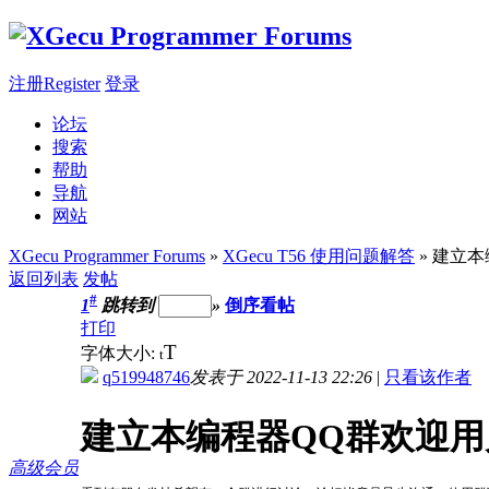
注册Register
登录
论坛
搜索
帮助
导航
网站
XGecu Programmer Forums
»
XGecu T56 使用问题解答
» 建立
返回列表
发帖
#
1
跳转到
»
倒序看帖
打印
T
字体大小:
t
q519948746
发表于 2022-11-13 22:26
|
只看该作者
建立本编程器QQ群欢迎
高级会员