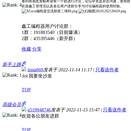
看到有朋友发帖希望有一个群进行讨论，论坛毕竟是异步沟通，使用群
欢迎鑫工管理员以及各位用户进群分享与讨论编程器的使用经验。
鑫工编程器用户讨论群：
1群：191883540（目前爆满）
2群：435395446（新开群）
收藏
分享
#
2
新手上路
izma669
发表于 2022-11-14 11:17
|
只看该作者
:lol 我要坐沙发
TOP
#
3
高级会员
q519948746
发表于 2022-11-15 15:47
|
只看该作者
欢迎各位朋友进群
TOP