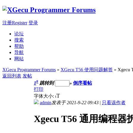
注册Register
登录
论坛
搜索
帮助
导航
网站
XGecu Programmer Forums
»
XGecu T56 使用问题解答
» Xgec
返回列表
发帖
#
1
跳转到
»
倒序看帖
打印
T
字体大小:
t
admin
发表于 2021-9-22 09:43
|
只看该作者
Xgecu T56 通用编程器