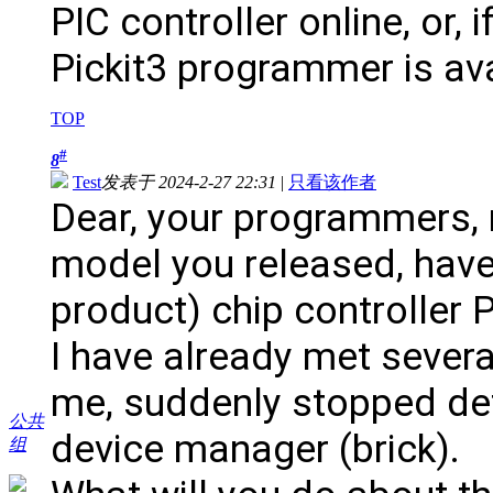
PIC controller online, or, 
Pickit3 programmer is ava
TOP
#
8
Test
发表于 2024-2-27 22:31
|
只看该作者
Dear, your programmers,
model you released, have 
product) chip controlle
I have already met severa
me, suddenly stopped de
公共
device manager (brick).
组