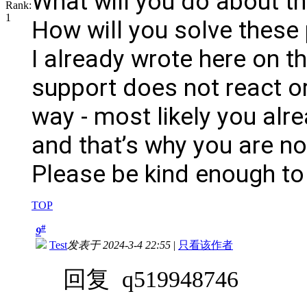
What will you do about th
How will you solve these
I already wrote here on t
support does not react o
way - most likely you alr
and that’s why you are n
Please be kind enough to
TOP
#
9
Test
发表于 2024-3-4 22:55
|
只看该作者
回复 q519948746