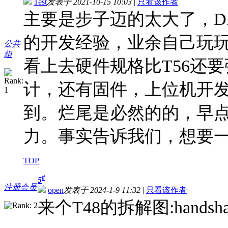
Test
发表于 2021-10-15 10:03
|
只看该作者
主要是步子迈的太大了，D
的开发经验，业余自己玩
公共
组
看上去硬件规格比T56还
计，还有固件，上位机开
到。烂尾是必然的的，早
力。事实告诉我们，想要
TOP
#
5
注册会员
open
发表于 2024-1-9 11:32
|
只看该作者
来个T48的拆解图:handsha