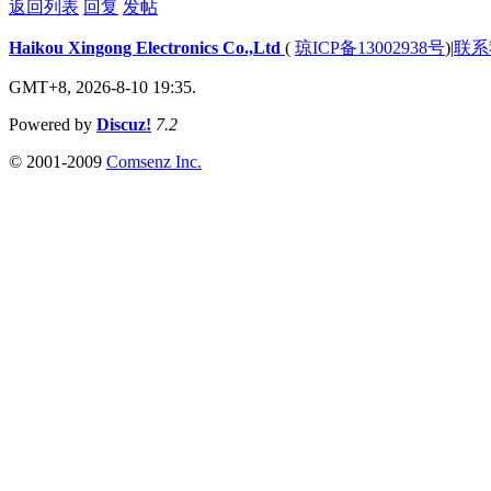
返回列表
回复
发帖
Haikou Xingong Electronics Co.,Ltd
(
琼ICP备13002938号
)
|
联系
GMT+8, 2026-8-10 19:35.
Powered by
Discuz!
7.2
© 2001-2009
Comsenz Inc.