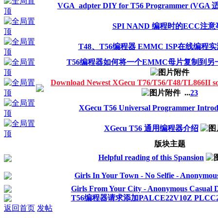
VGA_adpter DIY for T56 Programmer (VG
SPI NAND 编程时的ECC注
T48、T56编程器 EMMC ISP在线编程
T56编程器如何将一个EMMC母片复制到
Download Newest XGecu T76/T56/T48/TL866I
...
2
3
XGecu T56 Universal Programmer Introd
XGecu T56 通用编程器介绍
版块主题
Helpful reading of this Spansion
Girls In Your Town - No Selfie - Anonymou
Girls From Your City - Anonymous Casual Da
T56编程器请求添加PALCE22V10Z PLCC28
返回首页
发帖