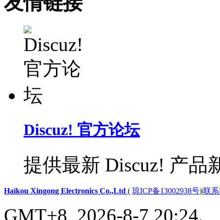
友情链接
Discuz! 官方论坛
提供最新 Discuz!
Haikou Xingong Electronics Co.,Ltd
(
琼ICP备13002938号
)
|
联系
GMT+8, 2026-8-7 20:24.