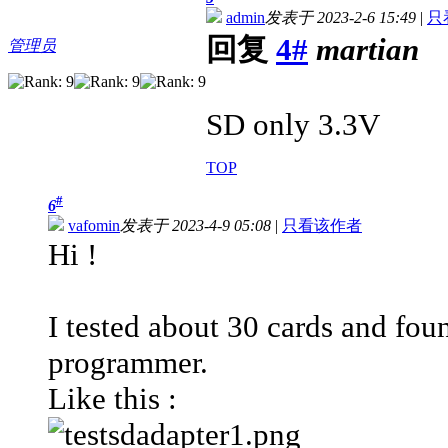
admin
发表于 2023-2-6 15:49
|
只
回复
4#
martian
管理员
SD only 3.3V
TOP
#
6
vafomin
发表于 2023-4-9 05:08
|
只看该作者
Hi !
I tested about 30 cards and foun
programmer.
Like this :