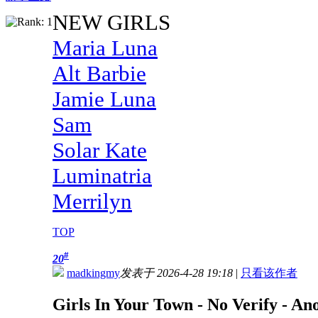
NEW GIRLS
Maria Luna
Alt Barbie
Jamie Luna
Sam
Solar Kate
Luminatria
Merrilyn
TOP
#
20
madkingmy
发表于 2026-4-28 19:18
|
只看该作者
Girls In Your Town - No Verify - A