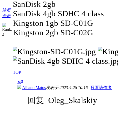
SanDisk 2gb
注册
SanDisk 4gb SDHC 4 class
会员
Kingston 1gb SD-C01G
Kingston 2gb SD-C02G
TOP
#
10
Albano.Matos
发表于 2023-4-26 10:16
|
只看该作者
回复 Oleg_Skalskiy