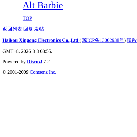
Alt Barbie
TOP
返回列表
回复
发帖
Haikou Xingong Electronics Co.,Ltd
(
琼ICP备13002938号
)
|
联系
GMT+8, 2026-8-8 03:55.
Powered by
Discuz!
7.2
© 2001-2009
Comsenz Inc.