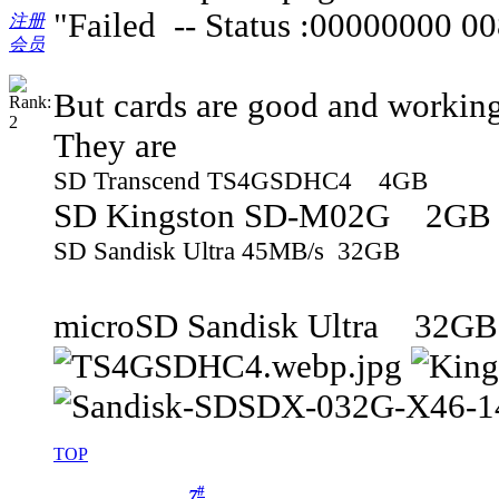
"Failed -- Status :00000000
注册
会员
But cards are good and working
They are
SD Transcend TS4GSDHC4 4GB
SD Kingston SD-M02G 2GB
SD Sandisk Ultra 45MB/s 32GB
microSD Sandisk Ultra 32GB, 
TOP
#
7