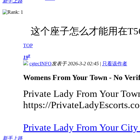
新手上路
这个座子怎么才能用在T56
TOP
#
19
cgtecINFO
发表于 2026-3-2 02:45
|
只看该作者
Womens From Your Town - No Verif
Private Lady From Your Town
https://PrivateLadyEscorts.c
Private Lady From Your Cit
新手上路