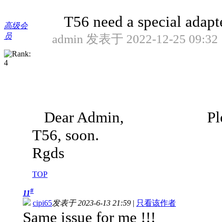
T56 need a special adapte
高级会
员
admin 发表于 2022-12-25 09:32
Dear Admin, Please, mad
T56, soon.
Rgds
TOP
#
11
cipi65
发表于 2023-6-13 21:59
|
只看该作者
Same issue for me !!!