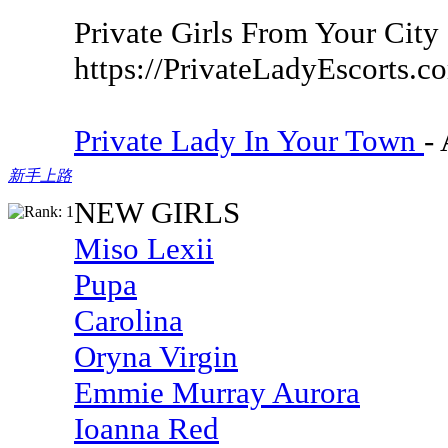
Private Girls From Your City
https://PrivateLadyEscorts.c
Private Lady In Your Town
-
新手上路
NEW GIRLS
Miso Lexii
Pupa
Carolina
Oryna Virgin
Emmie Murray Aurora
Ioanna Red