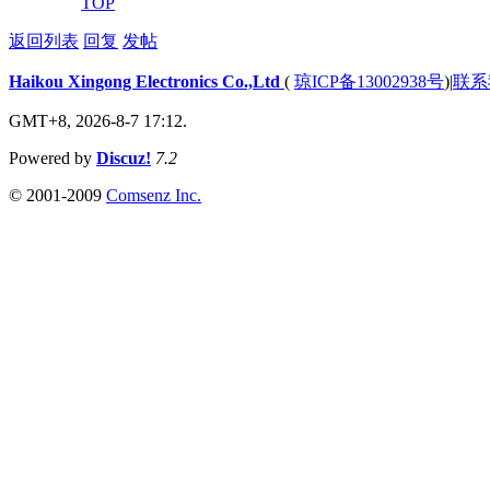
TOP
返回列表
回复
发帖
Haikou Xingong Electronics Co.,Ltd
(
琼ICP备13002938号
)
|
联系
GMT+8, 2026-8-7 17:12.
Powered by
Discuz!
7.2
© 2001-2009
Comsenz Inc.