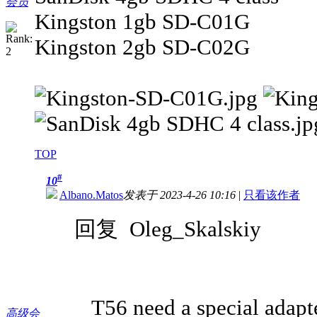
会员
Kingston 1gb SD-C01G
Kingston 2gb SD-C02G
TOP
#
10
Albano.Matos
发表于 2023-4-26 10:16
|
只看该作者
回复 Oleg_Skalskiy
T56 need a special adapte
高级会