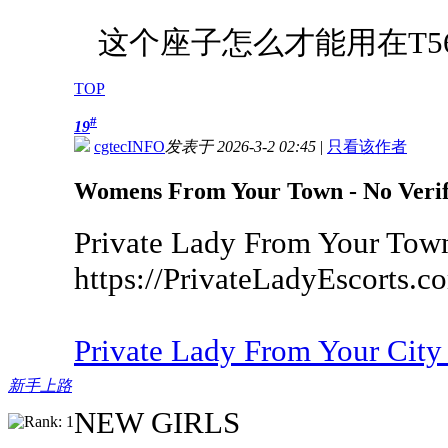
这个座子怎么才能用在T56
TOP
#
19
cgtecINFO
发表于 2026-3-2 02:45
|
只看该作者
Womens From Your Town - No Verif
Private Lady From Your Town
https://PrivateLadyEscorts.c
Private Lady From Your Cit
新手上路
NEW GIRLS