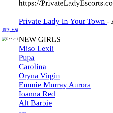
https://PrivateLadyEscorts.c
Private Lady In Your Town
-
新手上路
NEW GIRLS
Miso Lexii
Pupa
Carolina
Oryna Virgin
Emmie Murray Aurora
Ioanna Red
Alt Barbie