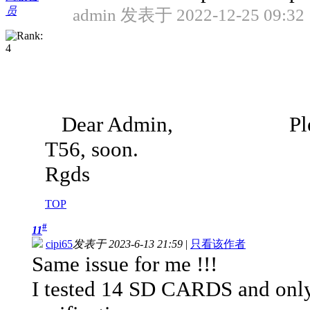
员
admin 发表于 2022-12-25 09:32
Dear Admin, Please, mad
T56, soon.
Rgds
TOP
#
11
cipi65
发表于 2023-6-13 21:59
|
只看该作者
Same issue for me !!!
I tested 14 SD CARDS and on