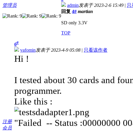
管理员
admin
发表于 2023-2-6 15:49
|
只
回复
4#
martian
SD only 3.3V
TOP
#
6
vafomin
发表于 2023-4-9 05:08
|
只看该作者
Hi !
I tested about 30 cards and foun
programmer.
Like this :
"Failed -- Status :00000000
注册
会员