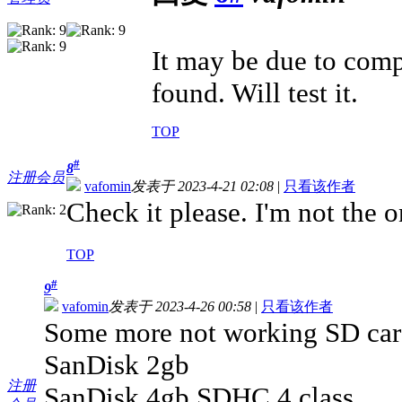
It may be due to compat
found. Will test it.
TOP
#
8
注册会员
vafomin
发表于 2023-4-21 02:08
|
只看该作者
Check it please. I'm not the 
TOP
#
9
vafomin
发表于 2023-4-26 00:58
|
只看该作者
Some more not working SD car
SanDisk 2gb
注册
SanDisk 4gb SDHC 4 class