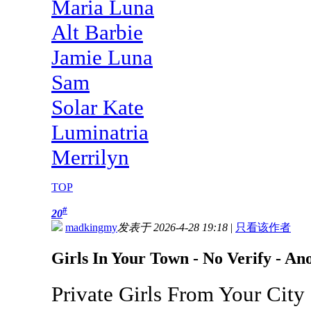
Maria Luna
Alt Barbie
Jamie Luna
Sam
Solar Kate
Luminatria
Merrilyn
TOP
#
20
madkingmy
发表于 2026-4-28 19:18
|
只看该作者
Girls In Your Town - No Verify - A
Private Girls From Your City