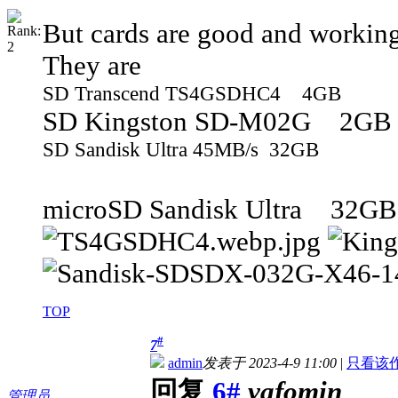
But cards are good and working
They are
SD Transcend TS4GSDHC4 4GB
SD Kingston SD-M02G 2GB
SD Sandisk Ultra 45MB/s 32GB
microSD Sandisk Ultra 32GB, 
TOP
#
7
admin
发表于 2023-4-9 11:00
|
只看该
回复
6#
vafomin
管理员