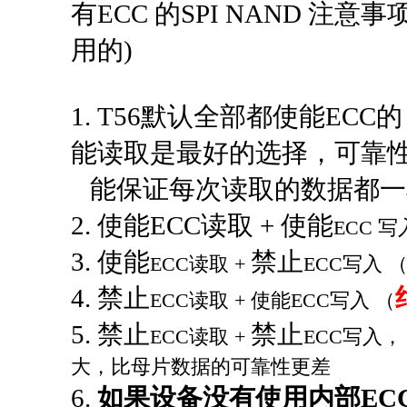
有ECC 的SPI NAND 注
用的)
1. T56默认全部都使能E
能读取是最好的选择，可靠
能保证每次读取的数据都一
2. 使能ECC读取 + 使能
ECC
写
3. 使能
禁止
ECC
读取 +
ECC
写入 
4. 禁止
ECC
读取 + 使能
ECC
写入 （
5. 禁止
禁止
ECC
读取 +
ECC
写入，
大，比母片数据的可靠性更差
6.
如果设备没有使用内部EC