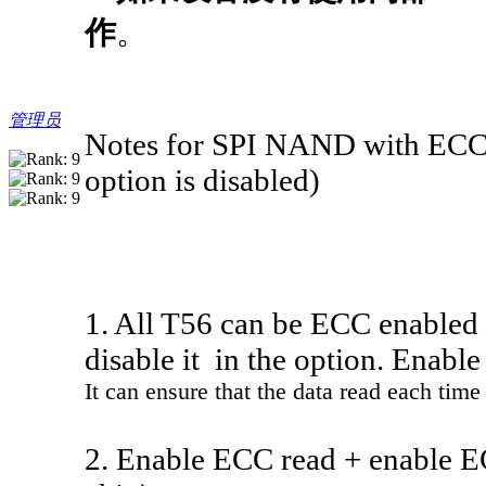
作
。
管理员
Notes for SPI NAND with ECC:
option is disabled)
1. All T56 can be ECC enabled b
disable it in the option. Enable 
It can ensure that the data read each time
2. Enable ECC read + enable ECC