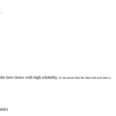
高，
the best choice with high reliability,
It can ensure that the data read each time is
able)