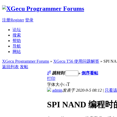
注册Register
登录
论坛
搜索
帮助
导航
网站
XGecu Programmer Forums
»
XGecu T56 使用问题解答
» SPI
返回列表
发帖
#
1
跳转到
»
倒序看帖
打印
T
字体大小:
t
admin
发表于 2020-9-5 08:12
|
只看
SPI NAND 编程