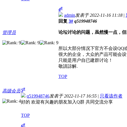
#
4
admin
发表于 2022-11-16 11:18
|
回复
3#
q519948746
论坛讨论的问题，虽然慢一点，但
管理员
所以大部分情况下官方不会设QQ
很大的企业，大众的产品可能会设
只能是用户自已建群讨论！
敬請諒解.
TOP
#
5
高级会员
q519948746
发表于 2022-11-17 16:55
|
只看该作者
好的 欢迎有兴趣的朋友加入Q群 共同交流分享
TOP
#
6