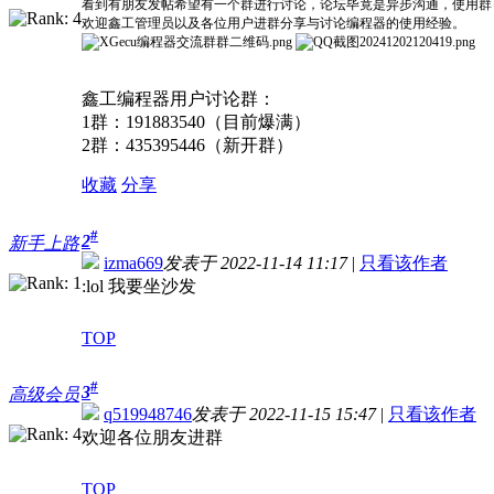
看到有朋友发帖希望有一个群进行讨论，论坛毕竟是异步沟通，使用群
欢迎鑫工管理员以及各位用户进群分享与讨论编程器的使用经验。
鑫工编程器用户讨论群：
1群：191883540（目前爆满）
2群：435395446（新开群）
收藏
分享
#
2
新手上路
izma669
发表于 2022-11-14 11:17
|
只看该作者
:lol 我要坐沙发
TOP
#
3
高级会员
q519948746
发表于 2022-11-15 15:47
|
只看该作者
欢迎各位朋友进群
TOP