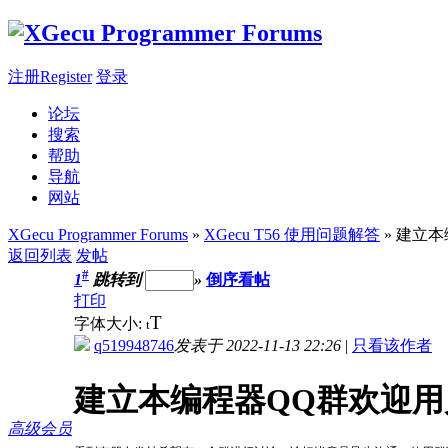
注册Register
登录
论坛
搜索
帮助
导航
网站
XGecu Programmer Forums
»
XGecu T56 使用问题解答
» 建立
返回列表
发帖
#
1
跳转到
»
倒序看帖
打印
T
字体大小:
t
q519948746
发表于 2022-11-13 22:26
|
只看该作者
建立本编程器QQ群欢迎
高级会员