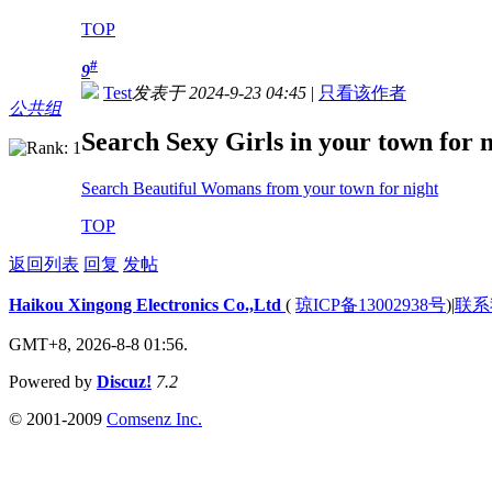
TOP
#
9
Test
发表于 2024-9-23 04:45
|
只看该作者
公共组
Search Sexy Girls in your town for n
Search Beautiful Womans from your town for night
TOP
返回列表
回复
发帖
Haikou Xingong Electronics Co.,Ltd
(
琼ICP备13002938号
)
|
联系
GMT+8, 2026-8-8 01:56.
Powered by
Discuz!
7.2
© 2001-2009
Comsenz Inc.