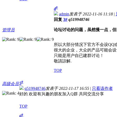
#
4
admin
发表于 2022-11-16 11:18
|
回复
3#
q519948746
论坛讨论的问题，虽然慢一点，但
管理员
所以大部分情况下官方不会设QQ
很大的企业，大众的产品可能会设
只能是用户自已建群讨论！
敬請諒解.
TOP
#
5
高级会员
q519948746
发表于 2022-11-17 16:55
|
只看该作者
好的 欢迎有兴趣的朋友加入Q群 共同交流分享
TOP
#
6