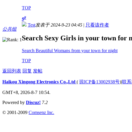
TOP
#
9
Test
发表于 2024-9-23 04:45
|
只看该作者
公共组
Search Sexy Girls in your town for n
Search Beautiful Womans from your town for night
TOP
返回列表
回复
发帖
Haikou Xingong Electronics Co.,Ltd
(
琼ICP备13002938号
)
|
联系
GMT+8, 2026-8-7 10:54.
Powered by
Discuz!
7.2
© 2001-2009
Comsenz Inc.