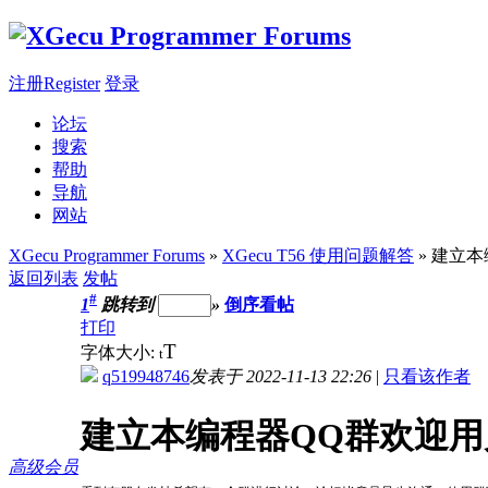
注册Register
登录
论坛
搜索
帮助
导航
网站
XGecu Programmer Forums
»
XGecu T56 使用问题解答
» 建立
返回列表
发帖
#
1
跳转到
»
倒序看帖
打印
T
字体大小:
t
q519948746
发表于 2022-11-13 22:26
|
只看该作者
建立本编程器QQ群欢迎
高级会员