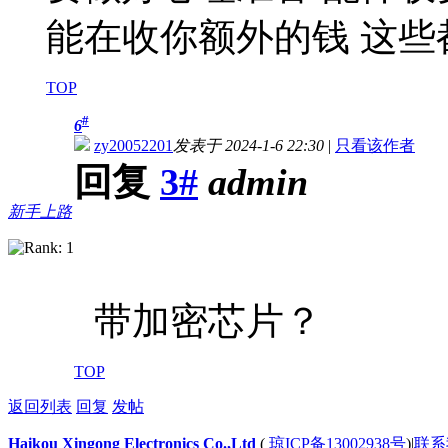
能在收你额外的钱 这些
TOP
#
6
zy20052201
发表于 2024-1-6 22:30
|
只看该作者
回复
3#
admin
新手上路
带加密芯片？
TOP
返回列表
回复
发帖
Haikou Xingong Electronics Co.,Ltd
(
琼ICP备13002938号
)
|
联系