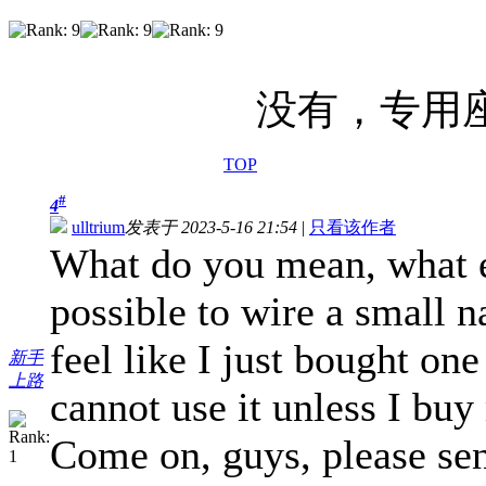
没有，专用
TOP
#
4
ulltrium
发表于 2023-5-16 21:54
|
只看该作者
What do you mean, what e
possible to wire a small n
feel like I just bought on
新手
上路
cannot use it unless I buy
Come on, guys, please se