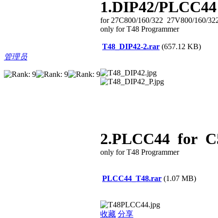
1.DIP42/PLCC44
for 27C800/160/322 27V800/160/3
only for T48 Programmer
T48_DIP42-2.rar
(657.12 KB)
管理员
2.PLCC44 for C5
only for T48 Programmer
PLCC44_T48.rar
(1.07 MB)
收藏
分享