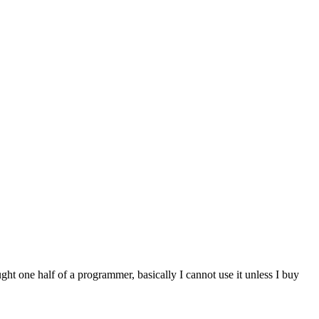
ght one half of a programmer, basically I cannot use it unless I buy