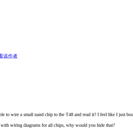
看该作者
to wire a small nand chip to the T48 and read it? I feel like I just bou
with wiring diagrams for all chips, why would you hide that?