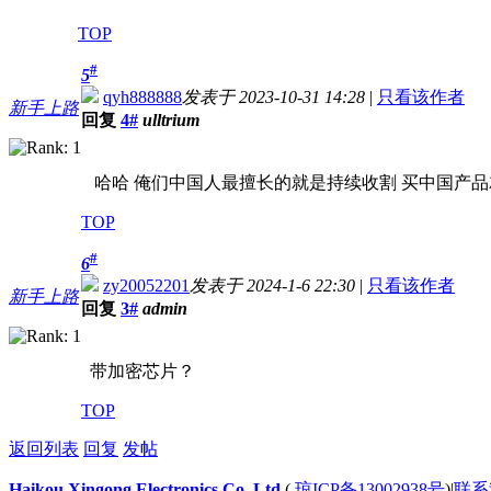
TOP
#
5
qyh888888
发表于 2023-10-31 14:28
|
只看该作者
新手上路
回复
4#
ulltrium
哈哈 俺们中国人最擅长的就是持续收割 买中国产品
TOP
#
6
zy20052201
发表于 2024-1-6 22:30
|
只看该作者
新手上路
回复
3#
admin
带加密芯片？
TOP
返回列表
回复
发帖
Haikou Xingong Electronics Co.,Ltd
(
琼ICP备13002938号
)
|
联系