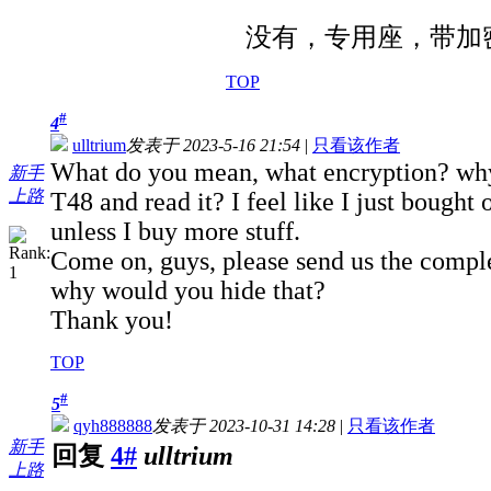
没有，专用座，带加
TOP
#
4
ulltrium
发表于 2023-5-16 21:54
|
只看该作者
What do you mean, what encryption? why?S
新手
上路
T48 and read it? I feel like I just bought
unless I buy more stuff.
Come on, guys, please send us the comple
why would you hide that?
Thank you!
TOP
#
5
qyh888888
发表于 2023-10-31 14:28
|
只看该作者
新手
回复
4#
ulltrium
上路