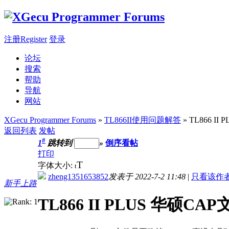
注册Register
登录
论坛
搜索
帮助
导航
网站
XGecu Programmer Forums
»
TL866II使用问题解答
» TL866 
返回列表
发帖
#
1
跳转到
»
倒序看帖
打印
T
字体大小:
t
zheng1351653852
发表于 2022-7-2 11:48
|
只看该作
新手上路
TL866 II PLUS 华硕C