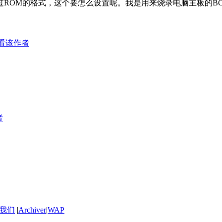
一直没有刷过ROM的格式，这个要怎么设置呢。我是用来烧录电脑主板的
看该作者
者
我们
|
Archiver
|
WAP