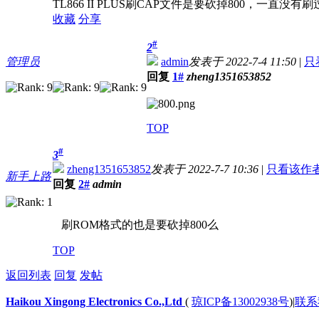
TL866 II PLUS刷CAP文件是要砍掉800，
收藏
分享
#
2
管理员
admin
发表于 2022-7-4 11:50
|
只
回复
1#
zheng1351653852
TOP
#
3
zheng1351653852
发表于 2022-7-7 10:36
|
只看该作
新手上路
回复
2#
admin
刷ROM格式的也是要砍掉800么
TOP
返回列表
回复
发帖
Haikou Xingong Electronics Co.,Ltd
(
琼ICP备13002938号
)
|
联系