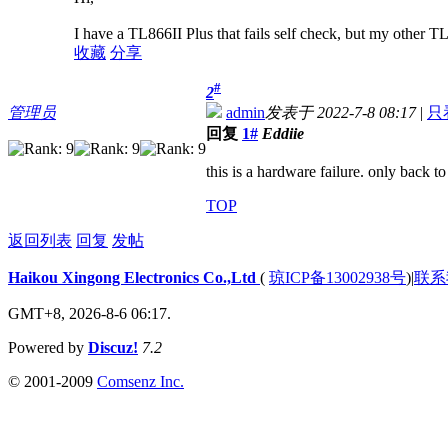
I have a TL866II Plus that fails self check, but my othe
收藏
分享
#
2
管理员
admin
发表于 2022-7-8 08:17
|
只
回复
1#
Eddiie
this is a hardware failure. only back to
TOP
返回列表
回复
发帖
Haikou Xingong Electronics Co.,Ltd
(
琼ICP备13002938号
)
|
联系
GMT+8, 2026-8-6 06:17.
Powered by
Discuz!
7.2
© 2001-2009
Comsenz Inc.