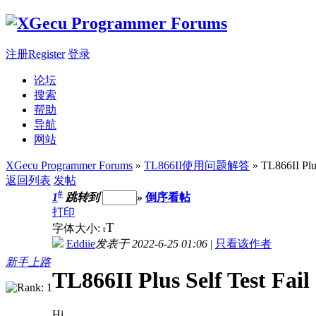
注册Register
登录
论坛
搜索
帮助
导航
网站
XGecu Programmer Forums
»
TL866II使用问题解答
» TL866II Plu
返回列表
发帖
#
1
跳转到
»
倒序看帖
打印
T
字体大小:
t
Eddiie
发表于 2022-6-25 01:06
|
只看该作者
新手上路
TL866II Plus Self Test Fai
Hi,