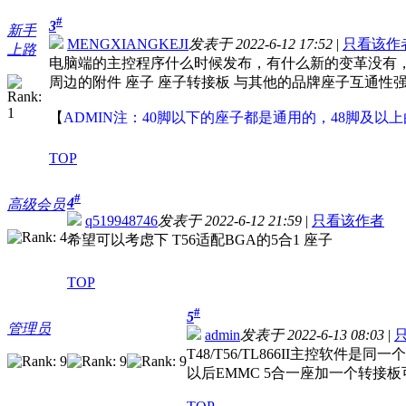
#
3
新手
MENGXIANGKEJI
发表于 2022-6-12 17:52
|
只看该作
上路
电脑端的主控程序什么时候发布，有什么新的变革没有，用
周边的附件 座子 座子转接板 与其他的品牌座子互通性强
【
ADMIN注：40脚以下的座子都是通用的，48脚及以上
TOP
#
4
高级会员
q519948746
发表于 2022-6-12 21:59
|
只看该作者
希望可以考虑下 T56适配BGA的5合1 座子
TOP
#
5
管理员
admin
发表于 2022-6-13 08:03
|
T48/T56/TL866II主控软
以后EMMC 5合一座加一个转接板