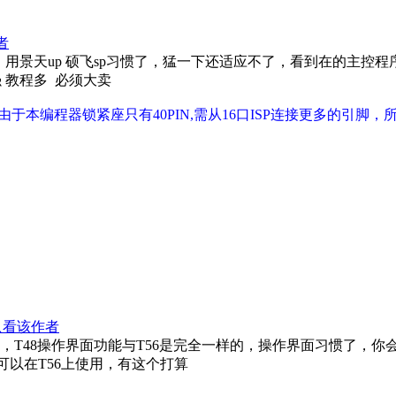
者
景天up 硕飞sp习惯了，猛一下还适应不了，看到在的主控程序
 教程多 必须大卖
由于本编程器锁紧座只有40PIN,需从16口ISP连接更多的引脚
只看该作者
件是同一个，T48操作界面功能与T56是完全一样的，操作界面习惯了，你
可以在T56上使用，有这个打算