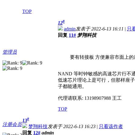
TOP
#
12
admin
发表于 2022-6-13 16:11
|
只
回复
11#
梦翔科技
管理员
要有转接板 方便兼容市面上的
NAND 等时钟敏感的高速芯片行
低速芯片理论上是可行，但那样座子
子都能通用。
代理请联系: 13198907988 王工
TOP
#
13
注册会员
梦翔科技
发表于 2022-6-13 16:23
|
只看该作者
回复
12#
admin