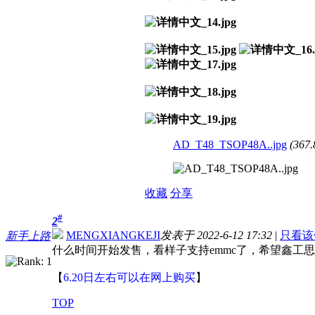
AD_T48_TSOP48A..jpg
(367.
收藏
分享
#
2
MENGXIANGKEJI
发表于 2022-6-12 17:32
|
只看该
新手上路
什么时间开始发售，看样子支持emmc了，希望鑫工思
【
6.20日左右可以在网上购买
】
TOP