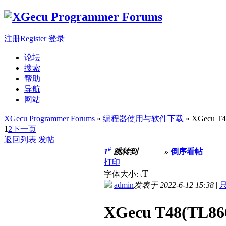
注册Register
登录
论坛
搜索
帮助
导航
网站
XGecu Programmer Forums
»
编程器使用与软件下载
» XGecu 
1
2
下一页
返回列表
发帖
#
1
跳转到
»
倒序看帖
打印
T
字体大小:
t
admin
发表于 2022-6-12 15:38
|
XGecu T48(TL