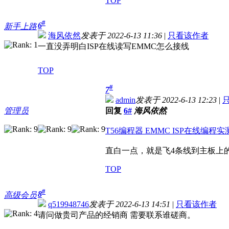
TOP
#
6
新手上路
海风依然
发表于 2022-6-13 11:36
|
只看该作者
一直没弄明白ISP在线读写EMMC怎么接线
TOP
#
7
admin
发表于 2022-6-13 12:23
|
管理员
回复
6#
海风依然
T56编程器 EMMC ISP在线编程实测 - 编
直白一点，就是飞4条线到主板上的
TOP
#
8
高级会员
q519948746
发表于 2022-6-13 14:51
|
只看该作者
请问做贵司产品的经销商 需要联系谁磋商。