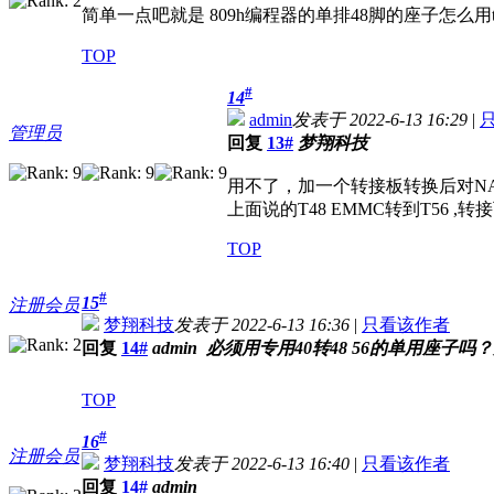
简单一点吧就是 809h编程器的单排48脚的座子怎么用t
TOP
#
14
admin
发表于 2022-6-13 16:29
|
管理员
回复
13#
梦翔科技
用不了，加一个转接板转换后对N
上面说的T48 EMMC转到T56 
TOP
#
15
注册会员
梦翔科技
发表于 2022-6-13 16:36
|
只看该作者
回复
14#
admin 必须用专用40转48 56的单用座子
TOP
#
16
注册会员
梦翔科技
发表于 2022-6-13 16:40
|
只看该作者
回复
14#
admin