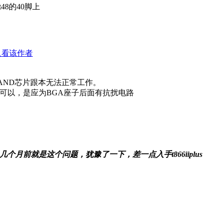
48的40脚上
只看该作者
AND芯片跟本无法正常工作。
,转接可以，是应为BGA座子后面有抗扰电路
吗？几个月前就是这个问题，犹豫了一下，差一点入手t866iiplus