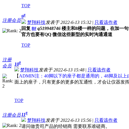
TOP
#
9
注册会员
梦翔科技
发表于 2022-6-13 15:32
|
只看该作者
回复
8#
q519948746
楼主和8楼一样的问题，在加一句
官方也要有QQ 微信这些新型的实时沟通通道
TOP
注册
#
10
会员
梦翔科技
发表于 2022-6-13 15:48
|
只看该作者
【
ADMIN注：40脚以下的座子都是通用的，48脚及以上
面上的座子，只有更多的更多的互通性，才会让仪器发挥到
TOP
#
11
注册会员
梦翔科技
发表于 2022-6-13 15:56
|
只看该作者
请问做贵司产品的经销商 需要联系谁磋商。