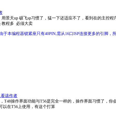
者
景天up 硕飞sp习惯了，猛一下还适应不了，看到在的主控程序
 教程多 必须大卖
由于本编程器锁紧座只有40PIN,需从16口ISP连接更多的引脚
只看该作者
件是同一个，T48操作界面功能与T56是完全一样的，操作界面习惯了，你
可以在T56上使用，有这个打算