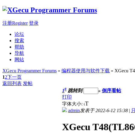
注册Register
登录
论坛
搜索
帮助
导航
网站
XGecu Programmer Forums
»
编程器使用与软件下载
» XGecu 
1
2
下一页
返回列表
发帖
#
1
跳转到
»
倒序看帖
打印
T
字体大小:
t
admin
发表于 2022-6-12 15:38
|
XGecu T48(TL