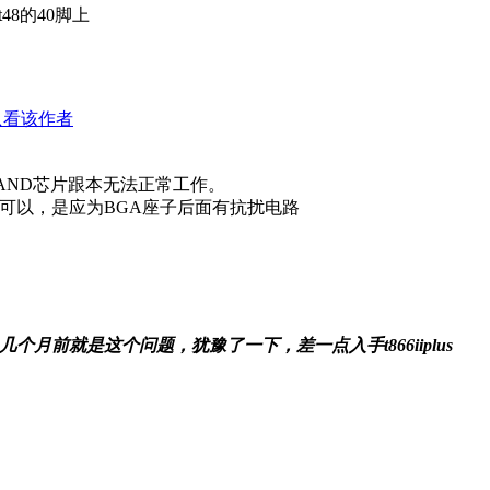
48的40脚上
只看该作者
AND芯片跟本无法正常工作。
,转接可以，是应为BGA座子后面有抗扰电路
吗？几个月前就是这个问题，犹豫了一下，差一点入手t866iiplus