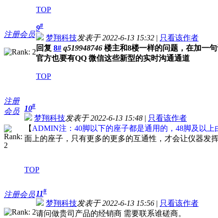
TOP
#
9
注册会员
梦翔科技
发表于 2022-6-13 15:32
|
只看该作者
回复
8#
q519948746
楼主和8楼一样的问题，在加一句
官方也要有QQ 微信这些新型的实时沟通通道
TOP
注册
#
10
会员
梦翔科技
发表于 2022-6-13 15:48
|
只看该作者
【
ADMIN注：40脚以下的座子都是通用的，48脚及以上
面上的座子，只有更多的更多的互通性，才会让仪器发挥到
TOP
#
11
注册会员
梦翔科技
发表于 2022-6-13 15:56
|
只看该作者
请问做贵司产品的经销商 需要联系谁磋商。