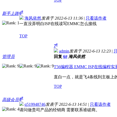
TOP
#
6
新手上路
海风依然
发表于 2022-6-13 11:36
|
只看该作者
一直没弄明白ISP在线读写EMMC怎么接线
TOP
#
7
admin
发表于 2022-6-13 12:23
|
管理员
回复
6#
海风依然
T56编程器 EMMC ISP在线编程实测 - 编
直白一点，就是飞4条线到主板上的
TOP
#
8
高级会员
q519948746
发表于 2022-6-13 14:51
|
只看该作者
请问做贵司产品的经销商 需要联系谁磋商。