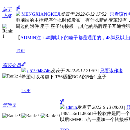
#
3
新手
MENGXIANGKEJI
发表于 2022-6-12 17:52
|
只看该作
上路
电脑端的主控程序什么时候发布，有什么新的变革没有，用
周边的附件 座子 座子转接板 与其他的品牌座子互通性强
【
ADMIN注：40脚以下的座子都是通用的，48脚及以上
TOP
#
4
高级会员
q519948746
发表于 2022-6-12 21:59
|
只看该作者
希望可以考虑下 T56适配BGA的5合1 座子
TOP
#
5
管理员
admin
发表于 2022-6-13 08:03
|
T48/T56/TL866II主控软
以后EMMC 5合一座加一个转接板