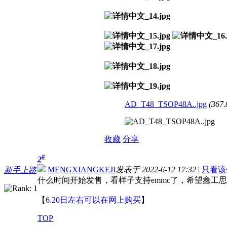
AD_T48_TSOP48A..jpg
(367.
收藏
分享
#
2
MENGXIANGKEJI
发表于 2022-6-12 17:32
|
只看该
新手上路
什么时间开始发售，看样子支持emmc了，希望鑫工思
【
6.20日左右可以在网上购买
】
TOP