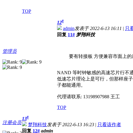
TOP
#
12
admin
发表于 2022-6-13 16:11
|
只
回复
11#
梦翔科技
管理员
要有转接板 方便兼容市面上的
NAND 等时钟敏感的高速芯片行
低速芯片理论上是可行，但那样座子
子都能通用。
代理请联系: 13198907988 王工
TOP
#
13
注册会员
梦翔科技
发表于 2022-6-13 16:23
|
只看该作者
回复
12#
admin