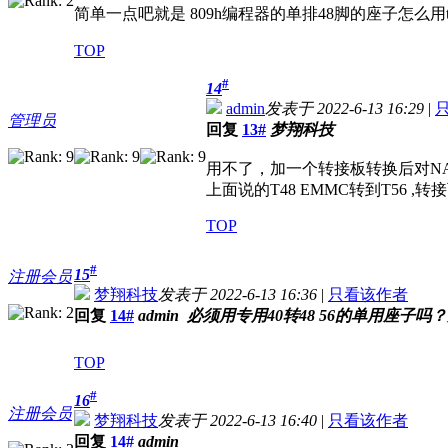
简单一点吧就是 809h编程器的单排48脚的座子怎么用t
TOP
#
14
admin
发表于 2022-6-13 16:29
|
管理员
回复
13#
梦翔科技
用不了，加一个转接板转换后对N
上面说的T48 EMMC转到T56 
TOP
#
15
注册会员
梦翔科技
发表于 2022-6-13 16:36
|
只看该作者
回复
14#
admin 必须用专用40转48 56的单用座子
TOP
#
16
注册会员
梦翔科技
发表于 2022-6-13 16:40
|
只看该作者
回复
14#
admin