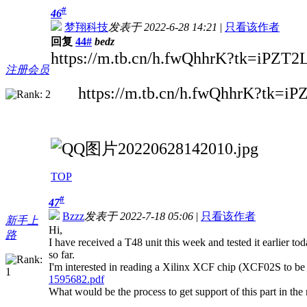
#
46
梦翔科技
发表于 2022-6-28 14:21
|
只看该作者
回复
44#
bedz
https://m.tb.cn/h.fwQhhrK?tk=iPZT2
注册会员
https://m.tb.cn/h.fwQhhrK?tk=i
TOP
#
47
Bzzz
发表于 2022-7-18 05:06
|
只看该作者
新手上
Hi,
路
I have received a T48 unit this week and tested it earlier
so far.
I'm interested in reading a Xilinx XCF chip (XCF02S to be p
1595682.pdf
What would be the process to get support of this part in the