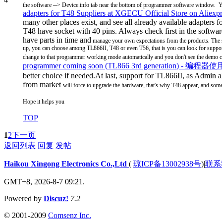
the software --> Device.info tab near the bottom of programmer software window. Y
adapters for T48 Suppliers at XGECU Official Store on Aliexp
many other places exist, and see all already available adapters 
T48 have socket with 40 pins. Always check first in the softwar
have parts in time and
manage your own expectations from the products.
The 
up, you can choose among TL866II, T48 or even T56, that is you can look for suppor
change to that programmer working mode automatically and you don't see the demo c
programmer coming soon (TL866 3rd generation) - 编程器
better choice if needed.At last, support for TL866II, as Admin
from market
will force to upgrade the hardware, that's why T48 appear, and some 
Hope it helps you
TOP
1
2
下一页
返回列表
回复
发帖
Haikou Xingong Electronics Co.,Ltd
(
琼ICP备13002938号
)
|
联系
GMT+8, 2026-8-7 09:21.
Powered by
Discuz!
7.2
© 2001-2009
Comsenz Inc.