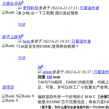
#
32
注册会员
梦翔科技
发表于 2022-6-21 11:11
|
只看该作者
多少钱 出一下工程图 我们发起预售
TOP
#
33
新手上路
bedz
发表于 2022-6-21 14:33
|
只看该作者
T48是否支持EMMC使用寿命检测？
TOP
#
34
admin
发表于 2022-6-21 16:37
|
只看该作
回复
33#
bedz
T48与T56相同，EMMC功能完整，功
管理员
定、可靠。并可以作工厂小批量生产使用
编程器软件有一个好用的ＥＭＭＣ【
分析
能显示EMMC芯片完整信息，寿命只是EM
（
想不通，为什么显示众多信息中的一个EMMC的