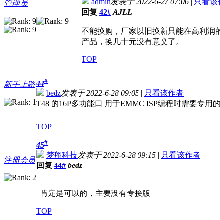
admin
发表于 2022-6-27 07:06
|
只看该
管理员
回复
42#
AJLL
不能换购，厂家以旧换新只能在高利润的条
产品，换几十元没有意义了。
TOP
#
44
新手上路
bedz
发表于 2022-6-28 09:05
|
只看该作者
T48 的16P多功能口 用于EMMC ISP编程时需要专
TOP
#
45
梦翔科技
发表于 2022-6-28 09:15
|
只看该作者
注册会员
回复
44#
bedz
肯定是可以的，主要没有专接版
TOP