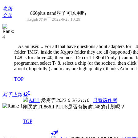
高级
866plus nand座子可以用吗
会员
fkeguh 发表于 2022-6-25 10:29
As an user.... For all that have questions about adapters for T48
folder 'IMG', inside the Xgpro folder they are all (supported) th
T48 is for above 40, then most T56 or TL866II 'only' ( cannot be
programmer, select T48, select a chip (or the socket), then click '
about ( hopefully ) and many are high quality ( thanks Admin it 
TOP
#
42
新手上路
AJLL
发表于 2022-6-26 21:16
|
只看该作者
刚买的TL866II PLUS是否有换购T48的计划呢？
TOP
#
43