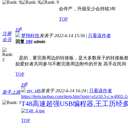
会停产，升级至少会持续3年
TOP
#
22
注册
梦翔科技
发表于 2022-6-14 15:56
|
只看该作者
会员
回复
19#
admin
是的，要完善周边的转接板，是大多数座子的转接板都
励爱好者共同参与不断完善周边附件的开发 高手在民间
TOP
#
23
my_t48
发表于 2022-6-14 16:24
|
只看该作者
新手上路
https://item.taobao.com/item.htm?spm=a1z10.5-c.w400
T48
高速超强USB
编程器,王工历经多
TOP