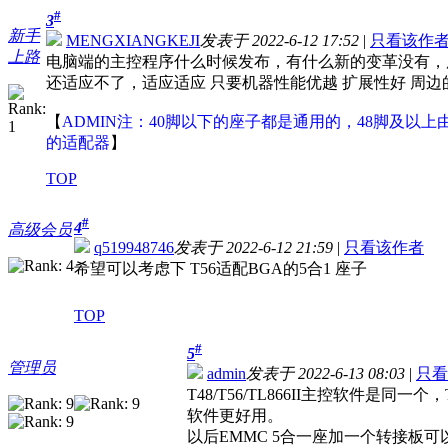
#
3
新手
MENGXIANGKEJI
发表于 2022-6-12 17:52
|
只看该作
上路
电脑端的主控程序什么时候发布，有什么新的变革没有，用
还适应不了，适应适应 只要机器性能优越 扩展性好 周边
【
ADMIN注：40脚以下的座子都是通用的，48脚及以上由
的适配器
】
TOP
#
4
高级会员
q519948746
发表于 2022-6-12 21:59
|
只看该作者
希望可以考虑下 T56适配BGA的5合1 座子
TOP
#
5
管理员
admin
发表于 2022-6-13 08:03
|
只看
T48/T56/TL866II主控软件是
软件更好用。
以后EMMC 5合一座加一个转接板可