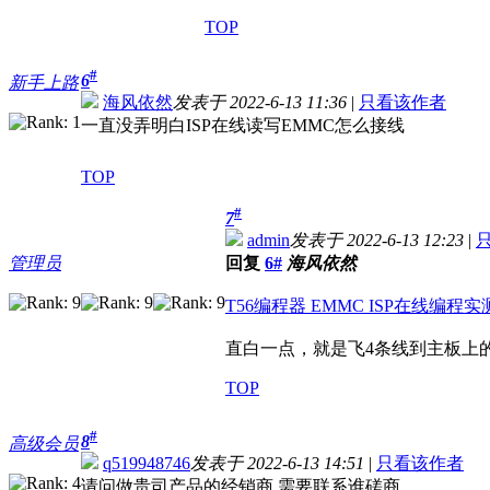
TOP
#
6
新手上路
海风依然
发表于 2022-6-13 11:36
|
只看该作者
一直没弄明白ISP在线读写EMMC怎么接线
TOP
#
7
admin
发表于 2022-6-13 12:23
|
管理员
回复
6#
海风依然
T56编程器 EMMC ISP在线编程实测 - 编
直白一点，就是飞4条线到主板上的
TOP
#
8
高级会员
q519948746
发表于 2022-6-13 14:51
|
只看该作者
请问做贵司产品的经销商 需要联系谁磋商。