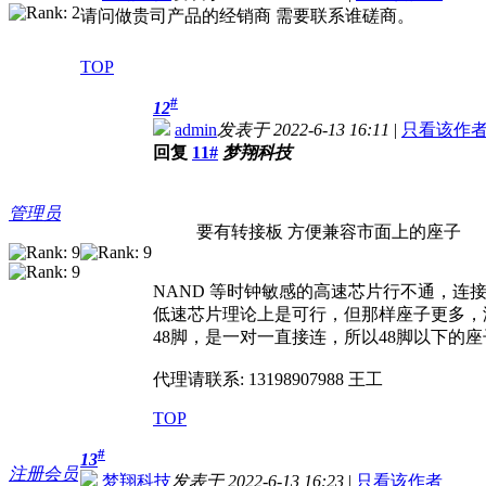
请问做贵司产品的经销商 需要联系谁磋商。
TOP
#
12
admin
发表于 2022-6-13 16:11
|
只看该作
回复
11#
梦翔科技
管理员
要有转接板 方便兼容市面上的座子
NAND 等时钟敏感的高速芯片行不通，连
低速芯片理论上是可行，但那样座子更多，
48脚，是一对一直接连，所以48脚以下的
代理请联系: 13198907988 王工
TOP
#
13
注册会员
梦翔科技
发表于 2022-6-13 16:23
|
只看该作者