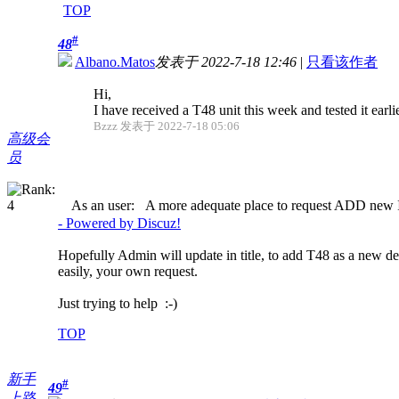
TOP
#
48
Albano.Matos
发表于 2022-7-18 12:46
|
只看该作者
Hi,
I have received a T48 unit this week and tested it earli
Bzzz 发表于 2022-7-18 05:06
高级会
员
As an user: A more adequate place to request ADD new IC
- Powered by Discuz!
Hopefully Admin will update in title, to add T48 as a new de
easily, your own request.
Just trying to help :-)
TOP
新手
#
49
上路