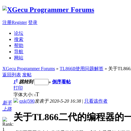
注册Register
登录
论坛
搜索
帮助
导航
网站
XGecu Programmer Forums
»
TL866II使用问题解答
» 关于TL8
返回列表
发帖
#
1
跳转到
»
倒序看帖
打印
T
字体大小:
t
qxkj590
发表于 2020-5-20 16:38
|
只看该作者
新手
上路
关于TL866二代的编程器的