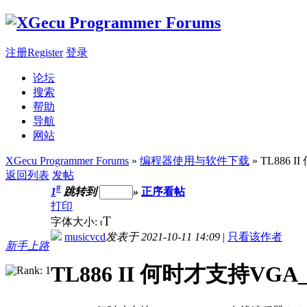
注册Register
登录
论坛
搜索
帮助
导航
网站
XGecu Programmer Forums
»
编程器使用与软件下载
» TL886
返回列表
发帖
#
1
跳转到
»
正序看帖
打印
T
字体大小:
t
musicvcd
发表于 2021-10-11 14:09
|
只看该作者
新手上路
TL886 II 何时才支持VG