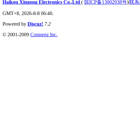
Haikou Xingong Electronics Co.,Ltd
(
琼ICP备13002938号
)
|
联系
GMT+8, 2026-8-8 06:40.
Powered by
Discuz!
7.2
© 2001-2009
Comsenz Inc.