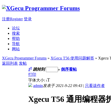
注册Register
登录
论坛
搜索
帮助
导航
网站
XGecu Programmer Forums
»
XGecu T56 使用问题解答
» Xgec
返回列表
发帖
#
1
跳转到
»
倒序看帖
打印
T
字体大小:
t
admin
发表于 2021-9-22 09:43
|
只看该作者
Xgecu T56 通用编程器