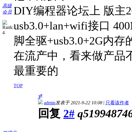
高级
DIY编程器论坛上 版主20
会员
usb3.0+lan+wifi接口
脚全驱+usb3.0+2G
在流产中，看来做产品
最重要的
TOP
#
3
admin
发表于 2021-9-22 10:08
|
只看该作者
回复
2#
q51994874