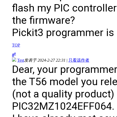
flash my PIC controller 
the firmware?
Pickit3 programmer is 
TOP
#
8
Test
发表于 2024-2-27 22:31
|
只看该作者
Dear, your programmer
the T56 model you rele
(not a quality product)
PIC32MZ1024EFF064.