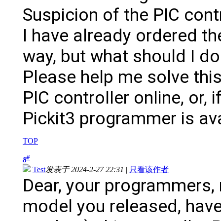
Suspicion of the PIC contr
I have already ordered the
way, but what should I do
Please help me solve thi
PIC controller online, or, 
Pickit3 programmer is ava
TOP
#
8
Test
发表于 2024-2-27 22:31
|
只看该作者
Dear, your programmers,
model you released, have 