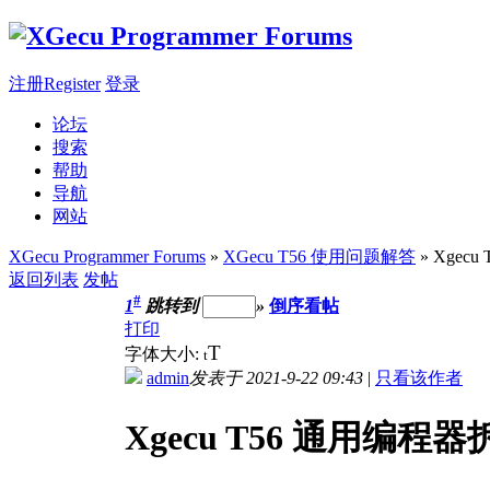
注册Register
登录
论坛
搜索
帮助
导航
网站
XGecu Programmer Forums
»
XGecu T56 使用问题解答
» Xgec
返回列表
发帖
#
1
跳转到
»
倒序看帖
打印
T
字体大小:
t
admin
发表于 2021-9-22 09:43
|
只看该作者
Xgecu T56 通用编程器