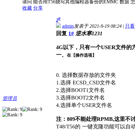
请问 能否用T56烧写其他编程器备份的EMMC 数据 
收藏
分享
#
2
admin
发表于 2021-9-19 08:24
|
只看
回复
1#
逆水寒1231
4G以下，只有一个USER文件的
一、
在【操作选项】
0. 选择数据存放的文件夹
1.选择 ECSD_CSD文件名
2.选择BOOT1文件名
3.选择BOOT2文件名
管理员
4.选择单个USER文件名
注：809不能处理RPMB,这里不
T48/T56的 一键克隆功能可以自动