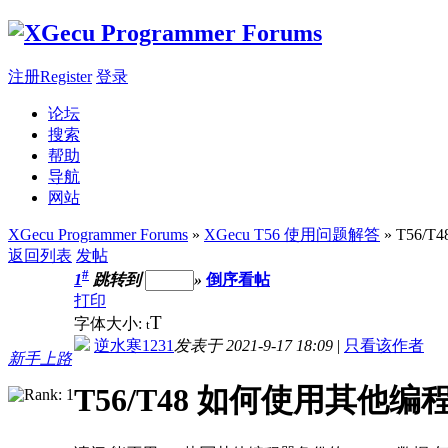
注册Register
登录
论坛
搜索
帮助
导航
网站
XGecu Programmer Forums
»
XGecu T56 使用问题解答
» T56
返回列表
发帖
#
1
跳转到
»
倒序看帖
打印
T
字体大小:
t
逆水寒1231
发表于 2021-9-17 18:09
|
只看该作者
新手上路
T56/T48 如何使用其他