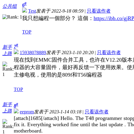
#
6
公共组
Test
发表于 2022-9-18 08:59
|
只看该作者
我只想編程一個部分？ 這個：
https://ibb.co/gj
TOP
#
7
新手
15938078889
发表于 2023-1-10 20:20
|
只看该作者
上路
现在找到EMMC固件合并工具，也许在V12.20版
程器的大容量固件，最好再反馈一下使用效果。使
主修电视，使用的是809f和T56编程器
TOP
新手
#
8
上路
eeprom
发表于 2023-1-14 03:18
|
只看该作者
[attach]1685[/attach] Hello. The T48 programmer stopp
fix it. Everything worked fine until the last update .
motherboard.