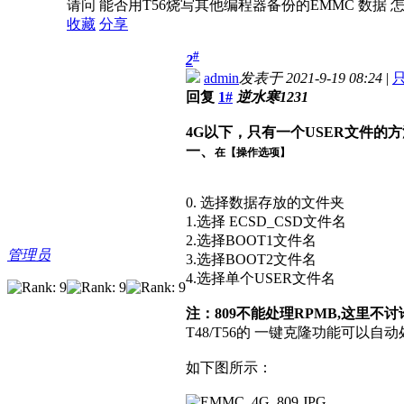
请问 能否用T56烧写其他编程器备份的EMMC 数据 
收藏
分享
#
2
admin
发表于 2021-9-19 08:24
|
回复
1#
逆水寒1231
4G以下，只有一个USER文件的方
一、
在【操作选项】
0. 选择数据存放的文件夹
1.选择 ECSD_CSD文件名
2.选择BOOT1文件名
管理员
3.选择BOOT2文件名
4.选择单个USER文件名
注：809不能处理RPMB,这里不讨
T48/T56的 一键克隆功能可以自动处
如下图所示：