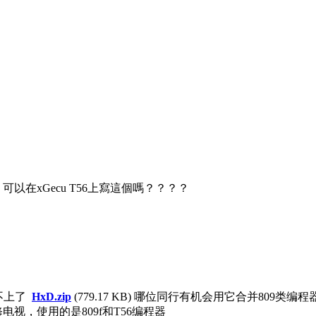
 可以在xGecu T56上寫這個嗎？？？？
不上了
HxD.zip
(779.17 KB)
哪位同行有机会用它合并809类编
视，使用的是809f和T56编程器