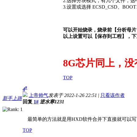
2.选择分块模式，有几个文件，选
3.设置或选择 ECSD_CSD、BOO
可以开始烧录，烧录前【分析母片】
以上设置可以【保存到工程】，下
8G芯片同上，没
TOP
#
4
上帝帅气
发表于 2022-1-26 22:51
|
只看该作者
新手上路
回复
1#
逆水寒1231
最简单的方法就是用HXD软件合并下直接就可以写
TOP