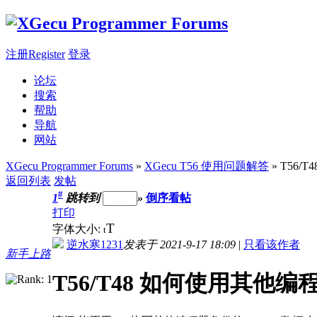
注册Register
登录
论坛
搜索
帮助
导航
网站
XGecu Programmer Forums
»
XGecu T56 使用问题解答
» T56
返回列表
发帖
#
1
跳转到
»
倒序看帖
打印
T
字体大小:
t
逆水寒1231
发表于 2021-9-17 18:09
|
只看该作者
新手上路
T56/T48 如何使用其他