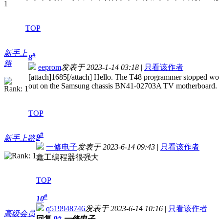
TOP
新手上
#
8
路
eeprom
发表于 2023-1-14 03:18
|
只看该作者
[attach]1685[/attach] Hello. The T48 programmer stopped workin
out on the Samsung chassis BN41-02703A TV motherboard.
TOP
#
9
新手上路
一修电子
发表于 2023-6-14 09:43
|
只看该作者
鑫工编程器很强大
TOP
#
10
q519948746
发表于 2023-6-14 10:16
|
只看该作者
高级会员
回复
9#
一修电子