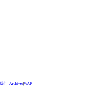
我们
|
Archiver
|
WAP