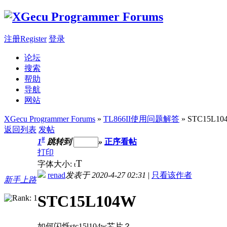
注册Register
登录
论坛
搜索
帮助
导航
网站
XGecu Programmer Forums
»
TL866II使用问题解答
» STC15L10
返回列表
发帖
#
1
跳转到
»
正序看帖
打印
T
字体大小:
t
renad
发表于 2020-4-27 02:31
|
只看该作者
新手上路
STC15L104W
如何闪烁stc15l104w芯片？