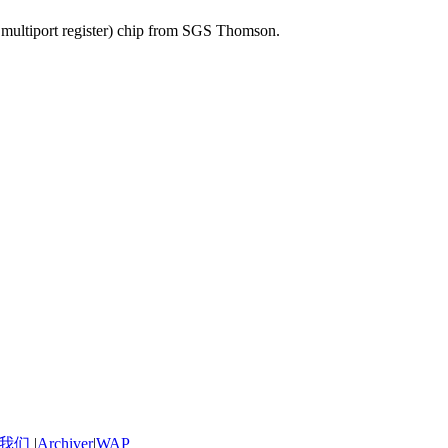
ltiport register) chip from SGS Thomson.
我们
|
Archiver
|
WAP