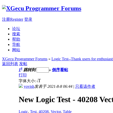
注册Register
登录
论坛
搜索
帮助
导航
网站
XGecu Programmer Forums
»
Logic Test--Thank users for enthusiast
返回列表
发帖
#
1
跳转到
»
倒序看帖
打印
T
字体大小:
t
yovish
发表于 2021-8-8 06:44
|
只看该作者
New Logic Test - 40208 Vec
Logic
,
Test
,
40208
,
Vector
,
Table