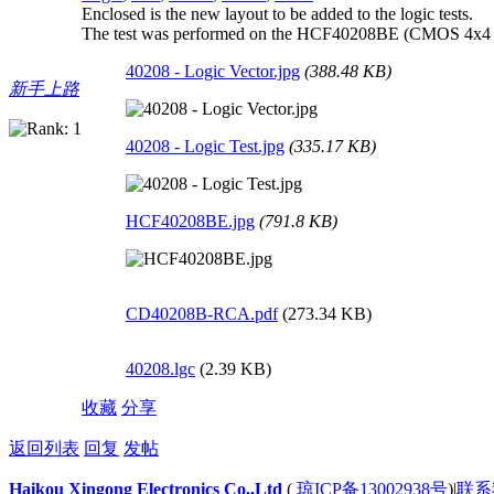
Enclosed is the new layout to be added to the logic tests.
The test was performed on the HCF40208BE (CMOS 4x4 mu
40208 - Logic Vector.jpg
(388.48 KB)
新手上路
40208 - Logic Test.jpg
(335.17 KB)
HCF40208BE.jpg
(791.8 KB)
CD40208B-RCA.pdf
(273.34 KB)
40208.lgc
(2.39 KB)
收藏
分享
返回列表
回复
发帖
Haikou Xingong Electronics Co.,Ltd
(
琼ICP备13002938号
)
|
联系