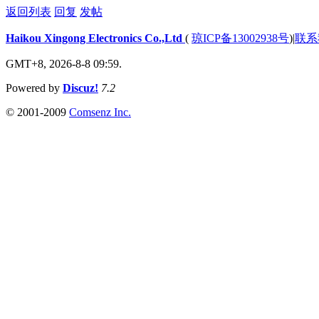
返回列表
回复
发帖
Haikou Xingong Electronics Co.,Ltd
(
琼ICP备13002938号
)
|
联系
GMT+8, 2026-8-8 09:59.
Powered by
Discuz!
7.2
© 2001-2009
Comsenz Inc.