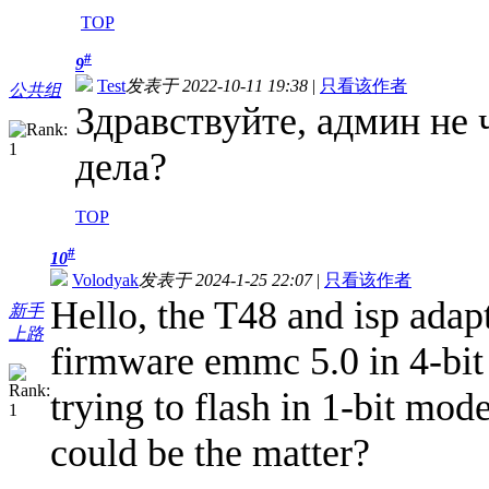
TOP
#
9
Test
发表于 2022-10-11 19:38
|
只看该作者
公共组
Здравствуйте, админ не
дела?
TOP
#
10
Volodyak
发表于 2024-1-25 22:07
|
只看该作者
Hello, the T48 and isp adap
新手
上路
firmware emmc 5.0 in 4-bit
trying to flash in 1-bit mod
could be the matter?