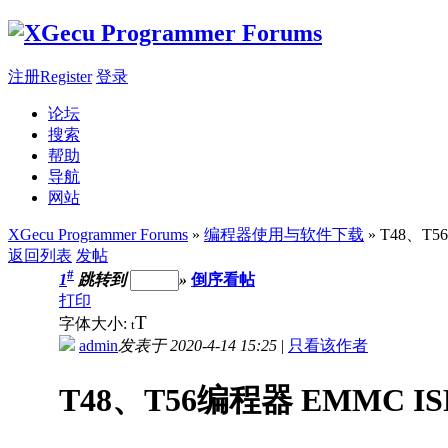
注册Register
登录
论坛
搜索
帮助
导航
网站
XGecu Programmer Forums
»
编程器使用与软件下载
» T48、T
返回列表
发帖
#
1
跳转到
»
倒序看帖
打印
T
字体大小:
t
admin
发表于 2020-4-14 15:25
|
只看该作者
T48、T56编程器 EMMC 