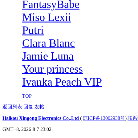
FantasyBabe
Miso Lexii
Putri
Clara Blanc
Jamie Luna
Your princess
Ivanka Peach VIP
TOP
返回列表
回复
发帖
Haikou Xingong Electronics Co.,Ltd
(
琼ICP备13002938号
)
|
联系
GMT+8, 2026-8-7 23:02.