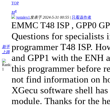
TOP
#
11
justalex1
发表于 2024-5-31 00:55
|
只看该作者
EMMC T48 ISP , GPP0 G
Questions for specialis
programmer T48 ISP. How
新手
上路
and GPP1 with the ENH att
this programmer before re
not find information on h
XGecu software shell has 
module. Thanks for the he