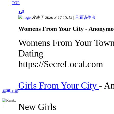
TOP
#
12
roger
发表于 2026-3-17 15:15
|
只看该作者
Womens From Your City - Anonymous
Womens From Your Town 
Dating
https://SecreLocal.com
Girls From Your City
- A
新手上路
New Girls