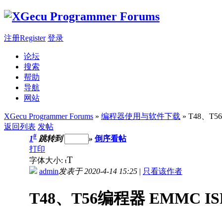
注册Register
登录
论坛
搜索
帮助
导航
网站
XGecu Programmer Forums
»
编程器使用与软件下载
» T48、T
返回列表
发帖
#
1
跳转到
»
倒序看帖
打印
T
字体大小:
t
admin
发表于 2020-4-14 15:25
|
只看该作者
T48、T56编程器 EMMC 