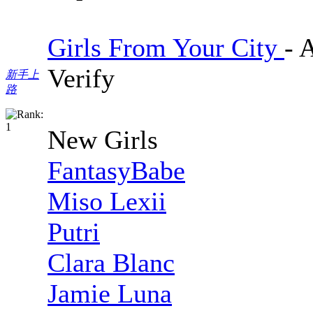
Girls From Your City
- 
Verify
新手上
路
New Girls
FantasyBabe
Miso Lexii
Putri
Clara Blanc
Jamie Luna