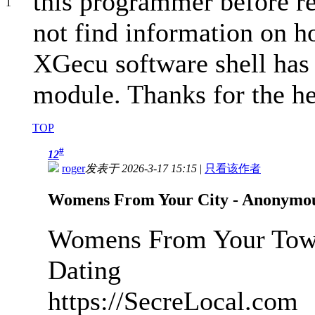
this programmer before re
not find information on h
XGecu software shell has 
module. Thanks for the he
TOP
#
12
roger
发表于 2026-3-17 15:15
|
只看该作者
Womens From Your City - Anonymous
Womens From Your Town
Dating
https://SecreLocal.com