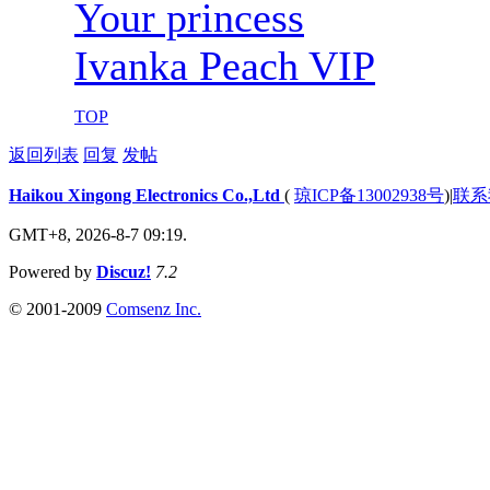
Your princess
Ivanka Peach VIP
TOP
返回列表
回复
发帖
Haikou Xingong Electronics Co.,Ltd
(
琼ICP备13002938号
)
|
联系
GMT+8, 2026-8-7 09:19.
Powered by
Discuz!
7.2
© 2001-2009
Comsenz Inc.