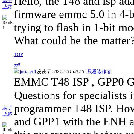
Hello, the T48 and isp ad
新手
上路
firmware emmc 5.0 in 4-b
trying to flash in 1-bit mo
What could be the matter
TOP
#
11
justalex1
发表于 2024-5-31 00:55
|
只看该作者
EMMC T48 ISP , GPP0 
Questions for specialis
programmer T48 ISP. How
新手
上路
and GPP1 with the ENH att