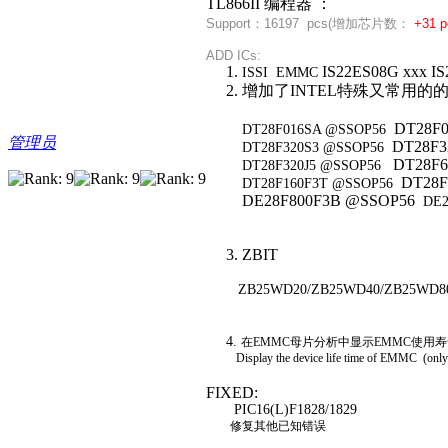
TL866II 编程器 ：
Support：
16197 pcs(
增加芯片数：
+31 p
ADD ICs:
1.
IS22ES08G xxx I
ISSI EMMC
2. 增加了INTEL特殊又常用的的SSO
DT28F
DT28F016SA @SSOP56
管理员
DT28F3
DT28F320S3 @SSOP56
DT28F
DT28F320J5 @SSOP56
DT28F
DT28F160F3T @SSOP56
DE28F800F3B @SSOP56
DE2
3. ZBIT
ZB25WD20/ZB25WD40/ZB25WD8
4.
在EMMC母片分析中显示EMMC使用寿
Display the device life time of EMMC (onl
FIXED:
PIC16(L)F1828/1829
修复其他已知错误