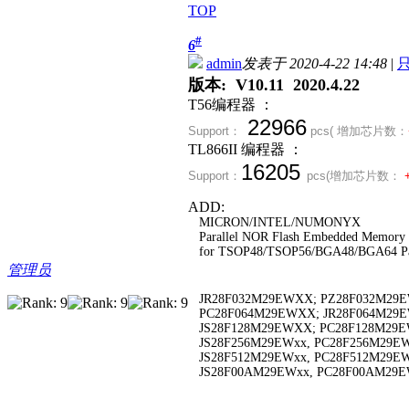
TOP
#
6
admin
发表于 2020-4-22 14:48
|
版本: V10.11 2020.4.22
T56编程器 ：
22966
Support：
pcs( 增加芯片数：
TL866II 编程器 ：
16205
Support：
pcs(
增加芯片数：
ADD:
MICRON/INTEL/NUMONYX
Parallel NOR Flash Embedded Memory
for TSOP48/TSOP56/BGA48/BGA64 Pa
管理员
JR28F032M29EWXX; PZ28F032M29E
PC28F064M29EWXX; JR28F064M29
JS28F128M29EWXX; PC28F128M29
JS28F256M29EWxx, PC28F256M29EW
JS28F512M29EWxx, PC28F512M29EW
JS28F00AM29EWxx, PC28F00AM29E