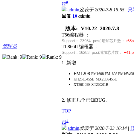
#
11
admin
发表于 2020-7-8 15:55
|
只
回复
1#
admin
版本: V10.22 2020.7.8
T56编程器 ：
Support：
23954 pcs( 增加芯片数：
+68p
管理员
TL866II 编程器 ：
Support：
16283 pcs(
增加芯片数：
+41 p
1. 新增
FM1208
FM1608
FM1808
FM16W0
KH25L6455E MX25L6455E
XT26G02E XT26G01B
2. 修正几个已知BUG。
TOP
#
12
admin
发表于 2020-7-23 16:14
|