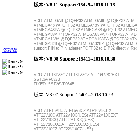
版本: V8.11 Support:15429--2018.11.16
ADD: ATMEGA8 @TQFP32 ATMEGA8L @TQFP32 ATM
ATMEGA48 @TQFP32 ATMEGA48V @TQFP32 ATMEGA
ATMEGA48PA @TQFP32 ATMEGA88 @TQFP32 ATMEG
ATMEGA88A @TQFP32 ATMEGA88PA @TQFP32 ATME
ATMEGA168A @TQFP32 ATMEGA168PA @TQFP32 AT
ATMEGA328 @TQFP32 ATMEGA328P @TQFP32 ATME
support PIN to PIN adapter TQFP32 to DIP32 directly. Repl
管理员
版本: V8.08 Support:15411--2018.10.30
ADD: ATF16LV8C ATF16LV8CZ ATF16LV8CEXT
SST26VF032B
FIXED: SST26VF064B
版本: V8.07 Support:15401--2018.10.23
ADD: ATF16V8C ATF16V8CZ ATF16V8CEXT
ATF22V10C ATF22V10C(UES) ATF22V10CEXT
ATF22V10CQ ATF22V10CQ(UES)
ATF22V10CQZ ATF22V10CQZ(UES)
ATF22V10CZ ATF22V10CZ(UES)