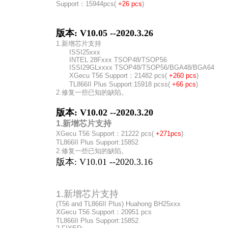
Support：
15944pcs(
+26 pcs
)
版本: V10.05 --2020.3.26
1.新增芯片支持
ISSI25xxx
INTEL 28Fxxx TSOP48/TSOP56
ISSI29GLxxxx TSOP48/TSOP56/BGA48/BGA64
XGecu T56 Support：21482 pcs(
+260 pcs
)
TL866II Plus Support:15918 pcss(
+66 pcs
)
2.修复一些已知的缺陷。
版本: V10.02 --2020.3.20
1.新增芯片支持
XGecu T56 Support：21222 pcs(
+271pcs
)
TL866II Plus Support:15852
2.修复一些已知的缺陷。
版本: V10.01 --2020.3.16
1.新增芯片支持
(T56 and TL866II Plus) Huahong BH25xxx
XGecu T56 Support：20951 pcs
TL866II Plus Support:15852