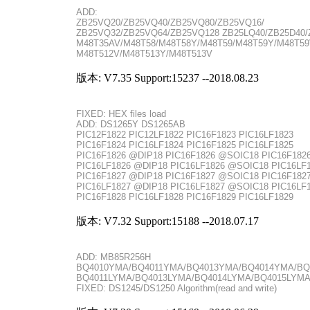
ADD:
ZB25VQ20/ZB25VQ40/ZB25VQ80/ZB25VQ16/
ZB25VQ32/ZB25VQ64/ZB25VQ128 ZB25LQ40/ZB25D40/
M48T35AV/M48T58/M48T58Y/M48T59/M48T59Y/M48T59
M48T512V/M48T513Y/M48T513V
版本: V7.35 Support:15237 --2018.08.23
FIXED: HEX files load
ADD: DS1265Y DS1265AB
PIC12F1822 PIC12LF1822 PIC16F1823 PIC16LF1823
PIC16F1824 PIC16LF1824 PIC16F1825 PIC16LF1825
PIC16F1826 @DIP18 PIC16F1826 @SOIC18 PIC16F18
PIC16LF1826 @DIP18 PIC16LF1826 @SOIC18 PIC16L
PIC16F1827 @DIP18 PIC16F1827 @SOIC18 PIC16F18
PIC16LF1827 @DIP18 PIC16LF1827 @SOIC18 PIC16L
PIC16F1828 PIC16LF1828 PIC16F1829 PIC16LF1829
版本: V7.32 Support:15188 --2018.07.17
ADD: MB85R256H
BQ4010YMA/BQ4011YMA/BQ4013YMA/BQ4014YMA/B
BQ4011LYMA/BQ4013LYMA/BQ4014LYMA/BQ4015LYM
FIXED: DS1245/DS1250 Algorithm(read and write)