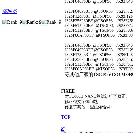
JS28F640P30B @TSOP56 JS28F640
管理员
JS28F640P30TF @TSOP56 JS28F12
JS28F128P30T @TSOP56 JS28F128
JS28F256P30BF @TSOP56 JS28F25
JS28F512P30BF @TSOP56 JS28F51
JS28F512P30EF @TSOP56 JS28F00
JS28F00AP30TF @TSOP56 JS28F0
JS28F640P33B @TSOP56 JS28F640
JS28F640P33TF @TSOP56 JS28F12
JS28F128P33T @TSOP56 JS28F128
JS28F256P33BF @TSOP56 JS28F25
JS28F512P33BF @TSOP56 JS28F51
JS28F00AP33BF @TSOP56 JS28F00
等其他厂家的TSOP56/TSOP48/B
FIXED:
对TL866II NAND算法进行了修正。
修正俄文字体问题
修复了其他一些已知错误
TOP
#
8