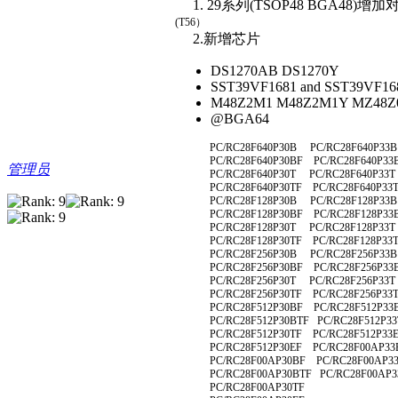
1. 29系列(TSOP48 BGA
(T56）
2.新增芯片
DS1270AB DS1270Y
SST39VF1681 and SST39VF16
M48Z2M1 M48Z2M1Y MZ48Z02/0
@BGA64
PC/RC28F640P30B PC/RC28F640P33B
PC/RC28F640P30BF PC/RC28F640P33
管理员
PC/RC28F640P30T PC/RC28F640P33T
PC/RC28F640P30TF PC/RC28F640P33
PC/RC28F128P30B PC/RC28F128P33B
PC/RC28F128P30BF PC/RC28F128P33
PC/RC28F128P30T PC/RC28F128P33T
PC/RC28F128P30TF PC/RC28F128P33
PC/RC28F256P30B PC/RC28F256P33B
PC/RC28F256P30BF PC/RC28F256P33
PC/RC28F256P30T PC/RC28F256P33T
PC/RC28F256P30TF PC/RC28F256P33
PC/RC28F512P30BF PC/RC28F512P33
PC/RC28F512P30BTF PC/RC28F512P33
PC/RC28F512P30TF PC/RC28F512P33
PC/RC28F512P30EF PC/RC28F00AP33
PC/RC28F00AP30BF PC/RC28F00AP33
PC/RC28F00AP30BTF PC/RC28F00AP3
PC/RC28F00AP30TF