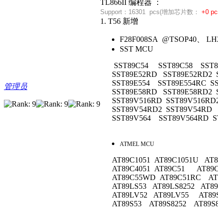
TL866II 编程器 ：
Support：
16301 pcs(
增加芯片数：
+
0 pc
1. T56 新增
F28F008SA @TSOP40、 LH
SST MCU
SST89C54 SST89C58 SST8
SST89E52RD SST89E52RD2 S
SST89E554 SST89E554RC SS
管理员
SST89E58RD SST89E58RD2 
SST89V516RD SST89V516RD2
SST89V54RD2 SST89V54RD S
SST89V564 SST89V564RD ST
ATMEL MCU
AT89C1051 AT89C1051U AT89
AT89C4051 AT89C51 AT89
AT89C55WD AT89C51RC AT
AT89LS53 AT89LS8252 AT89
AT89LV52 AT89LV55 AT89
AT89S53 AT89S8252 AT89S