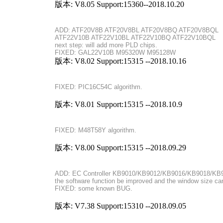
版本: V8.05 Support:15360--2018.10.20
ADD: ATF20V8B ATF20V8BL ATF20V8BQ ATF20V8BQL
ATF22V10B ATF22V10BL ATF22V10BQ ATF22V10BQL
next step: will add more PLD chips.
FIXED: GAL22V10B M95320W M95128W
版本: V8.02 Support:15315 --2018.10.16
FIXED: PIC16C54C algorithm.
版本: V8.01 Support:15315 --2018.10.9
FIXED: M48T58Y algorithm.
版本: V8.00 Support:15315 --2018.09.29
ADD: EC Controller KB9010/KB9012/KB9016/KB9018/KB
the software function be improved and the window size c
FIXED: some known BUG.
版本: V7.38 Support:15310 --2018.09.05