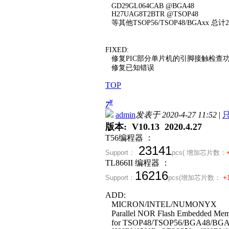
GD29GL064CAB @BGA48
H27UAG8T2BTR @TSOP48
等其他TSOP56/TSOP48/BGAxx 总
FIXED:
修复PIC部分单片机的引脚接触检查
修复已知错误
TOP
#
7
admin
发表于 2020-4-27 11:52
|
版本: V10.13 2020.4.27
T56编程器 ：
23141
Support：
pcs( 增加芯片数：
TL866II 编程器 ：
16216
Support：
pcs(
增加芯片数：
+
ADD:
MICRON/INTEL/NUMONYX
Parallel NOR Flash Embedded Me
for TSOP48/TSOP56/BGA48/BGA6