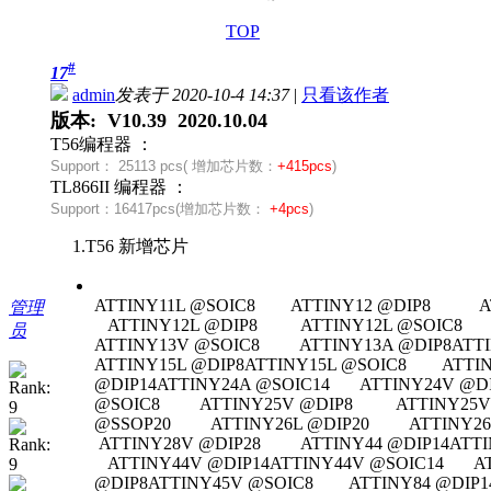
TOP
#
17
admin
发表于 2020-10-4 14:37
|
只看该作者
版本: V10.39 2020.10.04
T56编程器 ：
Support：
25113 pcs( 增加芯片数：
+415pcs
)
TL866II 编程器 ：
Support：
16417pcs(
增加芯片数：
+4pcs
)
1.T56 新增芯片
ATTINY11L @SOIC8 ATTINY12 @DIP8 AT
管理
ATTINY12L @DIP8 ATTINY12L @SOIC8 
员
ATTINY13V @SOIC8 ATTINY13A @DIP8A
ATTINY15L @DIP8ATTINY15L @SOIC8 ATT
@DIP14ATTINY24A @SOIC14 ATTINY24V @
@SOIC8 ATTINY25V @DIP8 ATTINY25V 
@SSOP20 ATTINY26L @DIP20 ATTINY26L
ATTINY28V @DIP28 ATTINY44 @DIP14AT
ATTINY44V @DIP14ATTINY44V @SOIC14 
@DIP8ATTINY45V @SOIC8 ATTINY84 @DIP