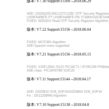
版本: V7.30 Support:15169 --2018.06.29
ADD: GD25Q32C/64C/127C/128C OTP Security Registers
LH28F640BFE-PT LH28F640BFE-PB TC58NVG0S3ETA0
FIXED: W25QXX Read OTP Security Registers Algorithm
版本: V7.22 Support:15156 --2018.06.04
FIXED: M27C801 Algorithm
ADD Spanish menu supported
版本: V7.21 Support:15156 --2018.05.15
FIXED: S25FL256S /512S PIC16C71 / AT29C256 PINDete
ADD chips: PIC16F87/88 SOIC20
版本: V7.11 Support:15144 --2018.04.17
ADD: GD25B32 SO8_SOP16/GD25B64 SO8_SOP16
Fix：DS1220(RW) Algorithm
版本: V7.10 Support:15138 --2018.04.8