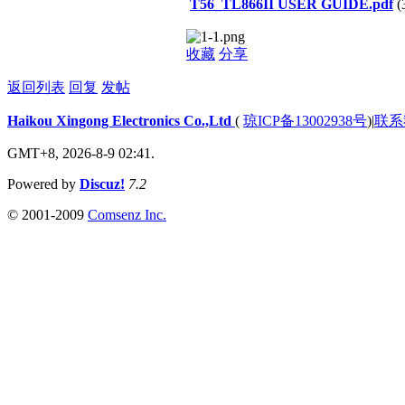
T56_TL866II USER GUIDE.pdf
(
收藏
分享
返回列表
回复
发帖
Haikou Xingong Electronics Co.,Ltd
(
琼ICP备13002938号
)
|
联系
GMT+8, 2026-8-9 02:41.
Powered by
Discuz!
7.2
© 2001-2009
Comsenz Inc.