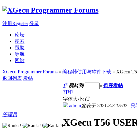
注册Register
登录
论坛
搜索
帮助
导航
网站
XGecu Programmer Forums
»
编程器使用与软件下载
» XGecu T
返回列表
发帖
#
1
跳转到
»
倒序看帖
打印
T
字体大小:
t
admin
发表于 2021-3-3 15:07
|
只
管理员
XGecu T56 US