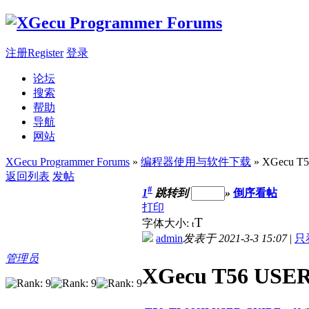
注册Register
登录
论坛
搜索
帮助
导航
网站
XGecu Programmer Forums
»
编程器使用与软件下载
» XGecu T
返回列表
发帖
#
1
跳转到
»
倒序看帖
打印
T
字体大小:
t
admin
发表于 2021-3-3 15:07
|
只
管理员
XGecu T56 US