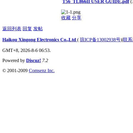
T56_TL866II USER GUIDE.pdf
(
收藏
分享
返回列表
回复
发帖
Haikou Xingong Electronics Co.,Ltd
(
琼ICP备13002938号
)
|
联系
GMT+8, 2026-8-6 06:53.
Powered by
Discuz!
7.2
© 2001-2009
Comsenz Inc.