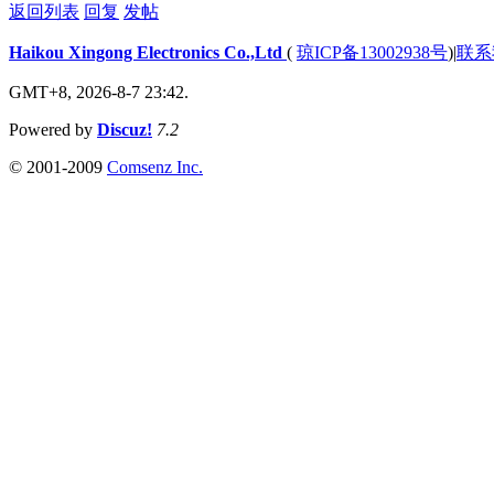
返回列表
回复
发帖
Haikou Xingong Electronics Co.,Ltd
(
琼ICP备13002938号
)
|
联系
GMT+8, 2026-8-7 23:42.
Powered by
Discuz!
7.2
© 2001-2009
Comsenz Inc.