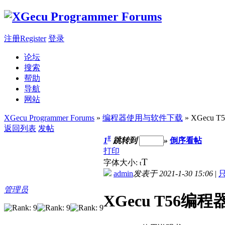
注册Register
登录
论坛
搜索
帮助
导航
网站
XGecu Programmer Forums
»
编程器使用与软件下载
» XGecu
返回列表
发帖
#
1
跳转到
»
倒序看帖
打印
T
字体大小:
t
admin
发表于 2021-1-30 15:06
|
管理员
XGecu T56