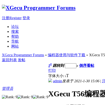
注册Register
登录
论坛
搜索
帮助
导航
网站
XGecu Programmer Forums
»
编程器使用与软件下载
» XGecu
返回列表
发帖
#
1
跳转到
»
倒序看帖
打印
T
字体大小:
t
admin
发表于 2021-1-30 15:06
|
管理员
XGecu T56