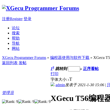
注册Register
登录
论坛
搜索
帮助
导航
网站
XGecu Programmer Forums
»
编程器使用与软件下载
» XGecu
返回列表
发帖
#
1
跳转到
»
正序看帖
打印
T
字体大小:
t
admin
发表于 2021-1-30 15:06
|
管理员
XGecu T56