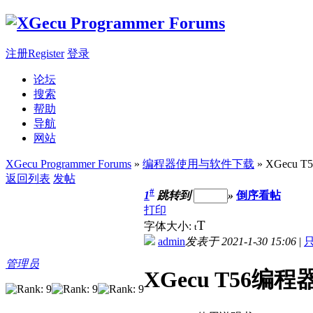
注册Register
登录
论坛
搜索
帮助
导航
网站
XGecu Programmer Forums
»
编程器使用与软件下载
» XGecu
返回列表
发帖
#
1
跳转到
»
倒序看帖
打印
T
字体大小:
t
admin
发表于 2021-1-30 15:06
|
管理员
XGecu T56