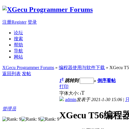
注册Register
登录
论坛
搜索
帮助
导航
网站
XGecu Programmer Forums
»
编程器使用与软件下载
» XGecu
返回列表
发帖
#
1
跳转到
»
倒序看帖
打印
T
字体大小:
t
admin
发表于 2021-1-30 15:06
|
管理员
XGecu T56