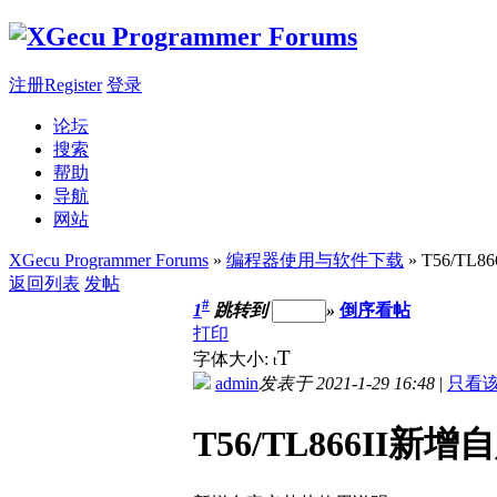
注册Register
登录
论坛
搜索
帮助
导航
网站
XGecu Programmer Forums
»
编程器使用与软件下载
» T56/T
返回列表
发帖
#
1
跳转到
»
倒序看帖
打印
T
字体大小:
t
admin
发表于 2021-1-29 16:48
|
只看
T56/TL866II