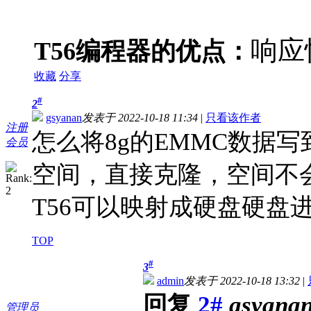
响应
T56编程器的优点：
收藏
分享
#
2
gsyanan
发表于 2022-10-18 11:34
|
只看该作者
注册
怎么将8g的EMMC数据写
会员
空间，直接克隆，空间不
T56可以映射成硬盘硬盘
TOP
#
3
admin
发表于 2022-10-18 13:32
|
回复
2#
gsyana
管理员