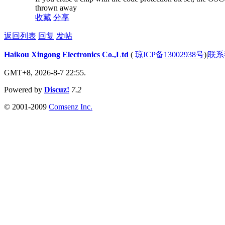
thrown away
收藏
分享
返回列表
回复
发帖
Haikou Xingong Electronics Co.,Ltd
(
琼ICP备13002938号
)
|
联系
GMT+8, 2026-8-7 22:55.
Powered by
Discuz!
7.2
© 2001-2009
Comsenz Inc.