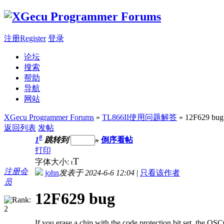
注册Register
登录
论坛
搜索
帮助
导航
网站
XGecu Programmer Forums
»
TL866II使用问题解答
» 12F629 bug
返回列表
发帖
#
1
跳转到
»
倒序看帖
打印
T
字体大小:
t
注册会
john
发表于 2024-6-6 12:04
|
只看该作者
员
12F629 bug
If you erase a chip with the code protection bit set, the OSC