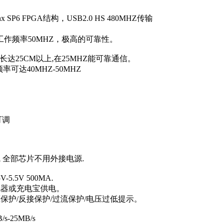
inx SP6 FPGA结构，USB2.0 HS 480MHZ传输
高工作频率50MHZ，极高的可靠性。
长达25CM以上,在25MHZ能可靠通信。
达40MHZ-50MHZ
可调
80mA 全部芯片不用外接电源.
5V 500MA.
器或充电宝供电。
/反接保护/过流保护/电压过低提示。
-25MB/s