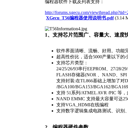
编程器软件下载及列表支持：
http://forums.xgecu.com/viewthread.php?t
XGecu_T56编程器使用说明书.pdf
(3.14 
1、支持芯片范围广、容量大、速度
软件界面清晰、流畅、好用。功能
超高性价比，适合5000产量以下
支持芯片类型：
24/25/26/93串行EEPROM、27/28/29
FLASH存储器(NOR 、NAND、SP
支持封装:在TL866基础上增加了对DIP42/P
/BGA100/BGA153/BGA162/B
支持 51系列/ATMEL AVR /PIC 
NAND EMMC 支持最大容量可达25
支持VGA_HDMI在线编程
支持数字逻辑集成电路测试、识别
2、编程器硬件参数