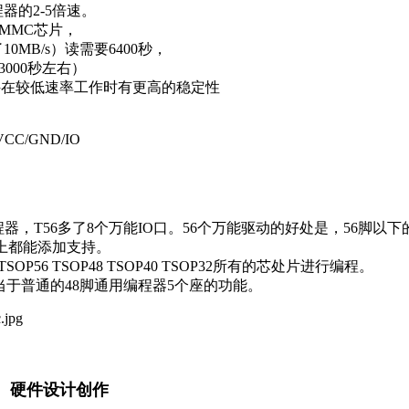
程器的2-5倍速。
MMC芯片，
MB/s）读需要6400秒，
000秒左右）
在较低速率工作时有更高的稳定性
C/GND/IO
程器，T56多了8个万能IO口。56个万能驱动的好处是，56脚
论上都能添加支持。
P56 TSOP48 TSOP40 TSOP32所有的芯处片进行编程。
相当于普通的48脚通用编程器5个座的功能。
、硬件设计创作