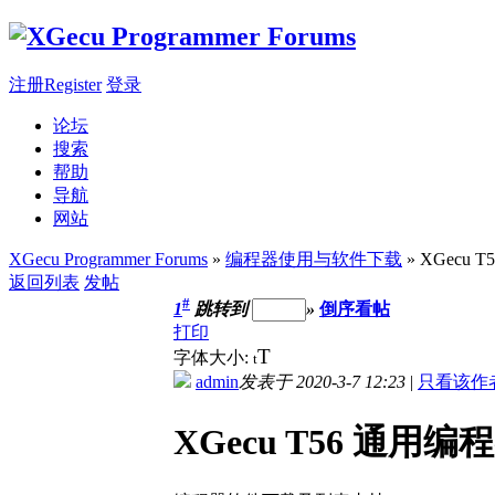
注册Register
登录
论坛
搜索
帮助
导航
网站
XGecu Programmer Forums
»
编程器使用与软件下载
» XGecu
返回列表
发帖
#
1
跳转到
»
倒序看帖
打印
T
字体大小:
t
admin
发表于 2020-3-7 12:23
|
只看该作
XGecu T56 通用