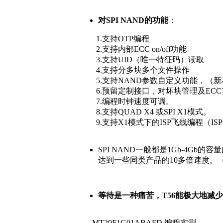
对SPI NAND的功能
：
1.支持OTP编程
2.支持内部ECC on/off功能
3.支持UID（唯一特征码）读取
4.支持分多块多个文件操作
5.支持NAND参数自定义功能，（新
6.预留定制接口，对坏块管理及ECC
7.编程时钟速度可调。
8.支持QUAD X4 或SPI X1模式。
9.支持X1模式下的ISP飞线编程（ISP
SPI NAND一般都是1Gb-4Gb的容
达到一些同类产品的10多倍速度。
等待是一种痛苦，T56能极大地减
MT29F1G01ABAFD 编程实测