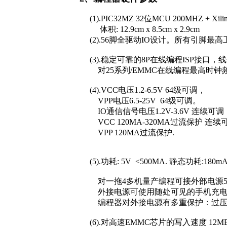
(1).PIC32MZ 32位MCU 200MHZ + Xil
体积: 12.9cm x 8.5cm x 2.9cm
(2).56脚全驱动IO设计。所有引脚最
(3).稳定可靠的8P在线编程ISP接口，线
对25系列/EMMC在线编程最高时钟频率可
(4).VCC电压1.2-6.5V 64级可调，
VPP电压6.5-25V 64级可调。
IO通信信号电压1.2V-3.6V 连续可调
VCC 120MA-320MA过流保护 连续
VPP 120MA过流保护.
(5).功耗: 5V <500MA. 静态功耗:1
对一拖4多机量产编程可接外部电源5V-5.
外接电源可使用随处可见的手机充电
编程器对外接电源有多重保护：过压保护
(6).对高速EMMC芯片的写入速度 12MB/s