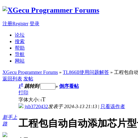
注册Register
登录
论坛
搜索
帮助
导航
网站
XGecu Programmer Forums
»
TL866II使用问题解答
» 工程包自
返回列表
发帖
#
1
跳转到
»
倒序看帖
打印
T
字体大小:
t
jxb3720432
发表于 2024-3-13 21:13
|
只看该作者
新手上
工程包自动自动添加芯片型
路